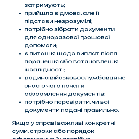
затримують;
прийшла відмова, але її
підстави незрозумілі;
потрібно зібрати документи
для одноразової грошової
допомоги;
є питання щодо виплат після
поранення або встановлення
інвалідності;
родина військовослужбовця не
знає, з чого почати
оформлення документів;
потрібно перевірити, чи всі
документи подані правильно.
Якщо у справі важливі конкретні
суми, строки або порядок
оформлення, їх потрібно