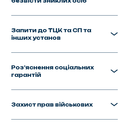
безвісти зниклих осіб
Запити до ТЦК та СП та
інших установ
Роз’яснення соціальних
гарантій
Захист прав військових