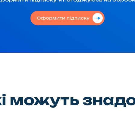
Оформити підписку
кі можуть знад