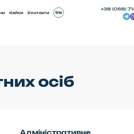
+38 (068) 71
Ua
ни
Кейси
Контакти
них осіб
Адміністративне