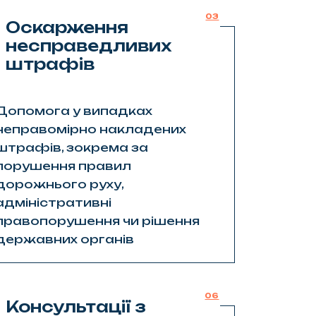
03
Оскарження
несправедливих
штрафів
Допомога у випадках
неправомірно накладених
штрафів, зокрема за
порушення правил
дорожнього руху,
адміністративні
правопорушення чи рішення
державних органів
06
Консультації з