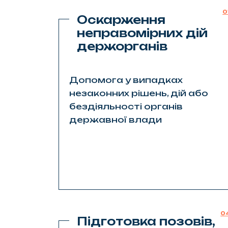
0
Оскарження
неправомірних дій
держорганів
Допомога у випадках
незаконних рішень, дій або
бездіяльності органів
державної влади
0
Підготовка позовів,