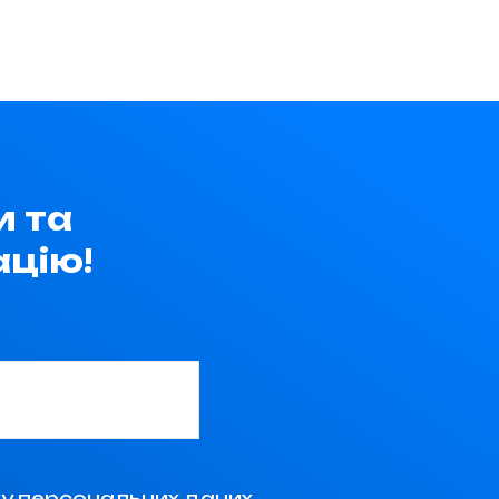
и та
цію!
у персональних даних