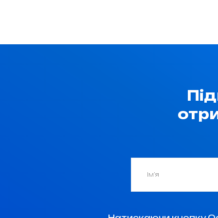
Під
отр
Натискаючи кнопку О