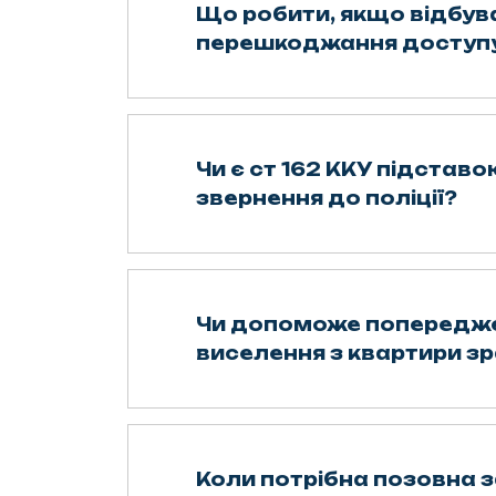
Що робити, якщо відбув
перешкоджання доступу
Чи є ст 162 ККУ підставо
звернення до поліції?
Чи допоможе попередже
виселення з квартири з
Коли потрібна позовна 