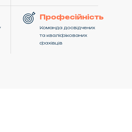
Професійність
у
Команда досвідчених
та кваліфікованих
фахівців