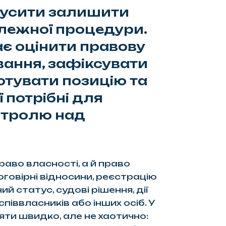
усити залишити
лежної процедури.
є оцінити правову
вання, зафіксувати
отувати позицію та
ї потрібні для
нтролю над
раво власності, а й право
говірні відносини, реєстрацію
й статус, судові рішення, дії
піввласників або інших осіб. У
яти швидко, але не хаотично: