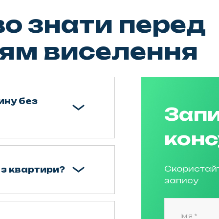
о знати перед
ям виселення
ину без
Запи
конс
Скористай
 з квартири?
запису