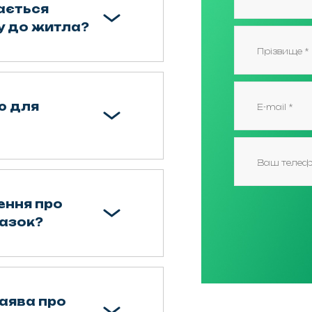
ається
 до житла?
ю для
ння про
разок?
заява про