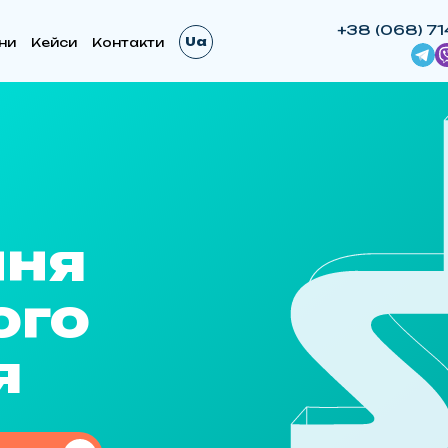
+38 (068) 71
Ua
ни
Кейси
Контакти
ння
ого
я