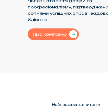
Чверть століття довіри та
професіоналізму, підтверджени
сотнями успішних справ і задов
Клієнтів
Про компанію
Найпоширеніші питання