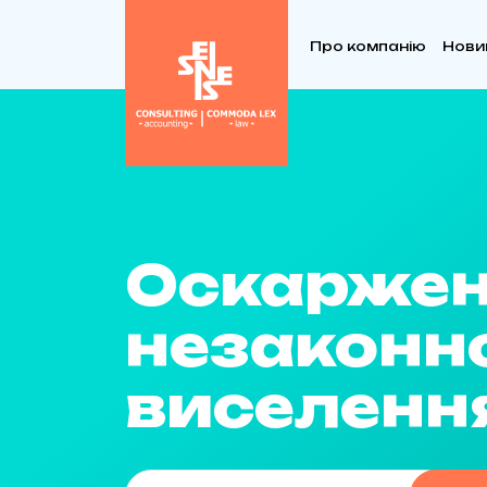
Про компанію
Нови
Оскарже
незаконн
виселенн