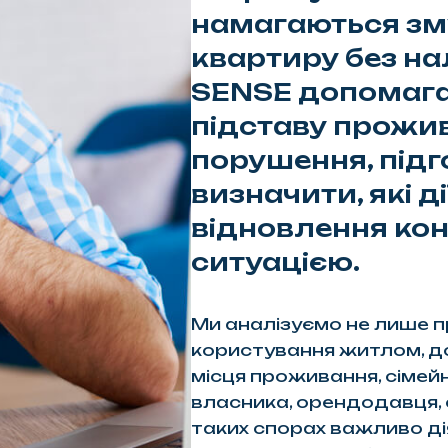
намагаються зм
квартиру без на
SENSE допомага
підставу прожи
порушення, підг
визначити, які ді
відновлення ко
ситуацією.
Ми аналізуємо не лише п
користування житлом, до
місця проживання, сімейни
власника, орендодавця, с
таких спорах важливо ді