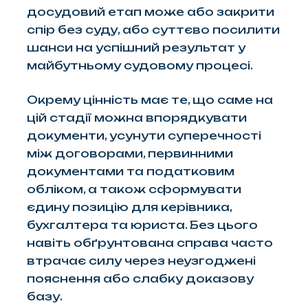
досудовий етап може або закрити
спір без суду, або суттєво посилити
шанси на успішний результат у
майбутньому судовому процесі.
Окрему цінність має те, що саме на
цій стадії можна впорядкувати
документи, усунути суперечності
між договорами, первинними
документами та податковим
обліком, а також сформувати
єдину позицію для керівника,
бухгалтера та юриста. Без цього
навіть обґрунтована справа часто
втрачає силу через неузгоджені
пояснення або слабку доказову
базу.