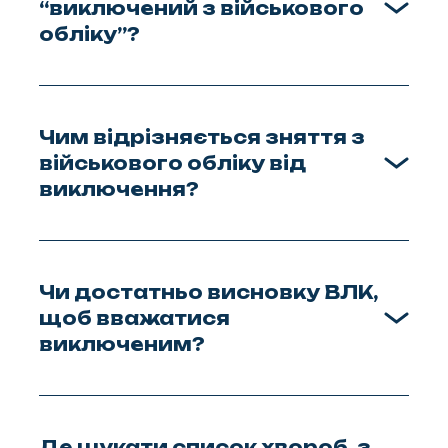
“виключений з військового
обліку”?
Чим відрізняється зняття з
військового обліку від
виключення?
Чи достатньо висновку ВЛК,
щоб вважатися
виключеним?
Де шукати список хвороб, з