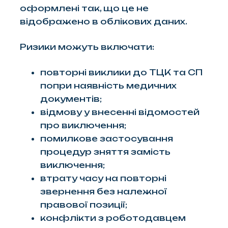
оформлені так, що це не
відображено в облікових даних.
Ризики можуть включати:
повторні виклики до ТЦК та СП
попри наявність медичних
документів;
відмову у внесенні відомостей
про виключення;
помилкове застосування
процедур зняття замість
виключення;
втрату часу на повторні
звернення без належної
правової позиції;
конфлікти з роботодавцем