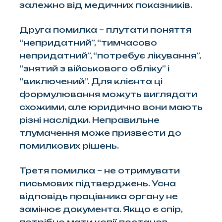
залежно від медичних показників.
Друга помилка – плутати поняття
“непридатний”, “тимчасово
непридатний”, “потребує лікування”,
“знятий з військового обліку” і
“виключений”. Для клієнта ці
формулювання можуть виглядати
схожими, але юридично вони мають
різні наслідки. Неправильне
тлумачення може призвести до
помилкових рішень.
Третя помилка – не отримувати
письмових підтверджень. Усна
відповідь працівника органу не
замінює документа. Якщо є спір,
потрібно мати копії постанов,