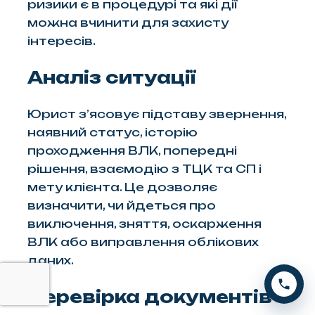
ризики є в процедурі та які дії
можна вчинити для захисту
інтересів.
Аналіз ситуації
Юрист з’ясовує підставу звернення,
наявний статус, історію
проходження ВЛК, попередні
рішення, взаємодію з ТЦК та СП і
мету клієнта. Це дозволяє
визначити, чи йдеться про
виключення, зняття, оскарження
ВЛК або виправлення облікових
даних.
Перевірка документів