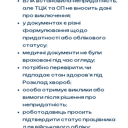
ВЛК встановила непридатність,
але ТЦК та СП не вносить дані
про виключення;
у документах є різні
формулювання щодо
придатності або облікового
статусу;
медичні документи не були
враховані під час огляду;
потрібно перевірити, чи
підпадає стан здоров’я під
Розклад хвороб;
особа отримує виклики або
вимоги після рішення про
непридатність;
роботодавець просить
підтвердити статус працівника
для військового обліку;