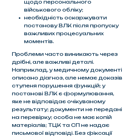
щодо персонального
військового обліку;
необхідність оскаржувати
постанову ВЛК після пропуску
важливих процесуальних
моментів.
Проблеми часто виникають через
дрібні, але важливі деталі.
Наприклад, у медичному документі
описано діагноз, але немає доказів
ступеня порушення функцій; у
постанові ВЛК є формулювання,
яке не відповідає очікуваному
результату; документи не передані
на перевірку; особа не має копій
матеріалів; ТЦК та СП не надає
письмової відповіді. Без фіксації