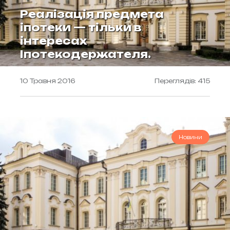
Реалізація предмета
іпотеки — тільки в
інтересах
Іпотекодержателя.
10 Травня 2016
Переглядів: 415
Новини