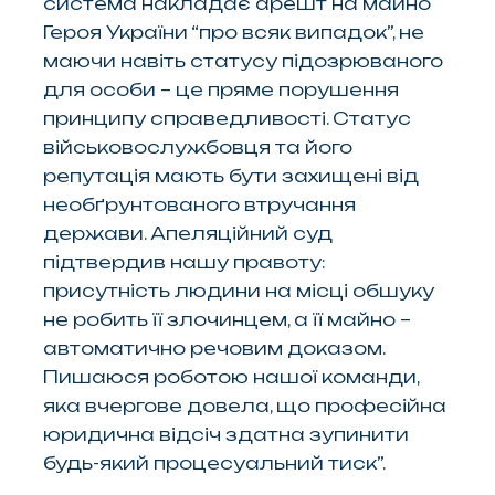
система накладає арешт на майно
Героя України “про всяк випадок”, не
маючи навіть статусу підозрюваного
для особи – це пряме порушення
принципу справедливості. Статус
військовослужбовця та його
репутація мають бути захищені від
необґрунтованого втручання
держави. Апеляційний суд
підтвердив нашу правоту:
присутність людини на місці обшуку
не робить її злочинцем, а її майно –
автоматично речовим доказом.
Пишаюся роботою нашої команди,
яка вчергове довела, що професійна
юридична відсіч здатна зупинити
будь-який процесуальний тиск”.