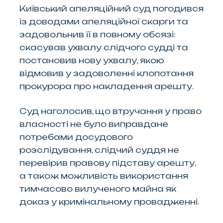
Київський апеляційний суд погодився
із доводами апеляційної скарги та
задовольнив її в повному обсязі:
скасував ухвалу слідчого судді та
постановив нову ухвалу, якою
відмовив у задоволенні клопотання
прокурора про накладення арешту.
Суд наголосив, що втручання у право
власності не було виправдане
потребами досудового
розслідування, слідчий суддя не
перевірив правову підставу арешту,
а також можливість використання
тимчасово вилученого майна як
доказ у кримінальному провадженні.