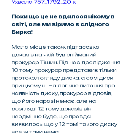
Ухвала 757_1792_20-к
Поки що це не вдалося нікому в
світі, але ми віримо в слідчого
Бирка!
Мала місце також підтасовка
доказів на якій був спійманий
прокурор Тішин. Під час дослідження
10 тому прокурор представив тільки
протокол огляду диска, а сам диск
при цьому ні. На логічне питання про
наявність диску, прокурор відповів,
що його наразі немає, але на
розгляді 12 тому доказів він
неодмінно буде, що правда
виявилось, що у 12 томі такого диску
все ж таки нема.