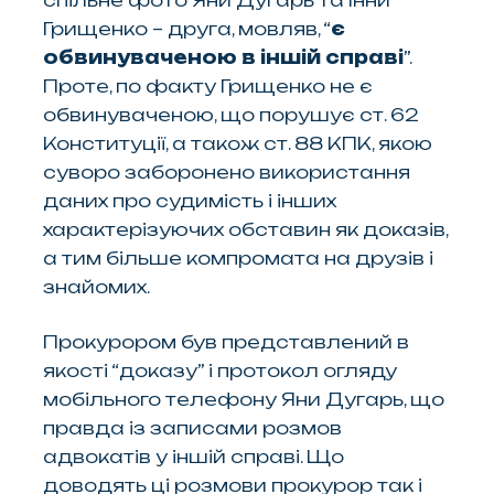
Грищенко – друга, мовляв, “
є
обвинуваченою в іншій справі
”.
Проте, по факту Грищенко не є
обвинуваченою, що порушує ст. 62
Конституції, а також ст. 88 КПК, якою
суворо заборонено використання
даних про судимість і інших
характерізуючих обставин як доказів,
а тим більше компромата на друзів і
знайомих.
Прокурором був представлений в
якості “доказу” і протокол огляду
мобільного телефону Яни Дугарь, що
правда із записами розмов
адвокатів у іншій справі. Що
доводять ці розмови прокурор так і