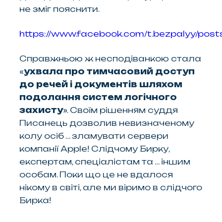
не зміг пояснити.
https://www.facebook.com/t.bezpalyy/pos
Справжньою ж несподіванкою стала
«
ухвала про тимчасовий доступ
до речей і документів шляхом
подолання систем логічного
захисту
». Своїм рішенням суддя
Писанець дозволив невизначеному
колу осіб … зламувати сервери
компанії Apple! Слідчому Бирку,
експертам, спеціалістам та … іншим
особам. Поки що це не вдалося
нікому в світі, але ми віримо в слідчого
Бирка!