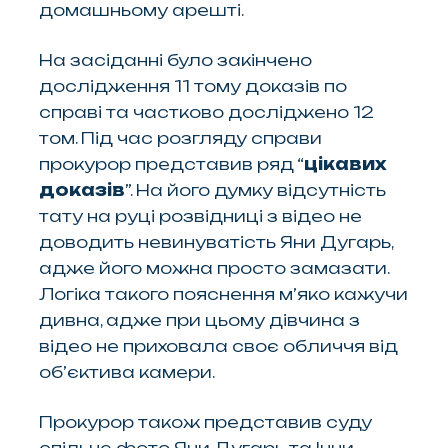
домашньому арешті.
На засіданні було закінчено
дослідження 11 тому доказів по
справі та частково досліджено 12
том. Під час розгляду справи
прокурор представив ряд “
цікавих
доказів
”. На його думку відсутність
тату на руці розвідниці з відео не
доводить невинуватість Яни Дугарь,
адже його можна просто замазати.
Логіка такого пояснення м’яко кажучи
дивна, адже при цьому дівчина з
відео не приховала своє обличчя від
об’єктива камери.
Прокурор також представив суду
спільне фото Яни Дугарь та Інни