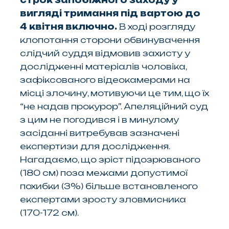
строк запобіжного заходу у
вигляді тримання під вартою до
4 квітня включно.
В ході розгляду
клопотання сторони обвинувачення
слідчий суддя відмовив захисту у
дослідженні матеріалів чоловіка,
зафіксованого відеокамерами на
місці злочину, мотивуючи це тим, що їх
“не надав прокурор”. Апеляційний суд
з цим не погодився і в минулому
засіданні витребував зазначені
експертизи для дослідження.
Нагадаємо, що зріст підозрюваного
(180 см) поза межами допустимої
похибки (3%) більше встановленого
експертами зросту зловмисника
(170-172 см).