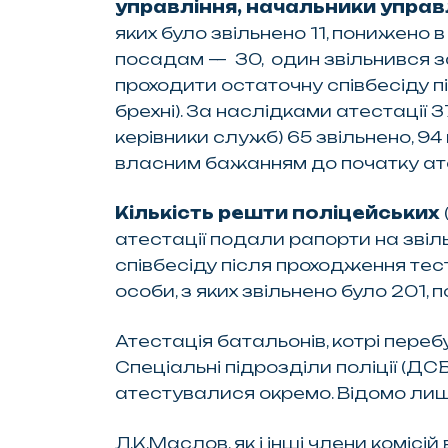
управління, начальники управл
яких було звільнено 11, понижено 
посадам — 30, один звільнився за
проходити остаточну співбесіду пі
брехні). За наслідками атестації 3
керівники служб) 65 звільнено, 9
власним бажанням до початку ате
Кількість решти поліцейських
атестації подали рапорти на звіль
співбесіду після проходження тес
особи, з яких звільнено було 201,
Атестація батальонів, котрі перебу
Спеціальні підрозділи поліції (ДСБ
атестувалися окремо. Відомо лише
Л.К.Маслов, як і інші члени комісій