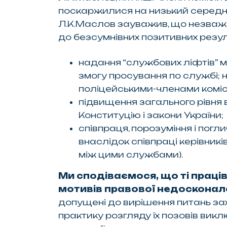
поскаржилися на низький середній
Л.К.Маслов зауважив, що незважаю
до безсумнівних позитивних резуль
надання “службових ліфтів” м
змогу просування по службі;
поліцейськими-членами коміс
підвищення загального рівня вс
Конституцію і закони України;
співпраця, порозуміння і погл
внаслідок співпраці керівникі
між цими службами).
Ми сподіваємося, що ті праців
мотивів правової недосконало
допущені до вирішення питань зах
практику розгляду їх позовів викл