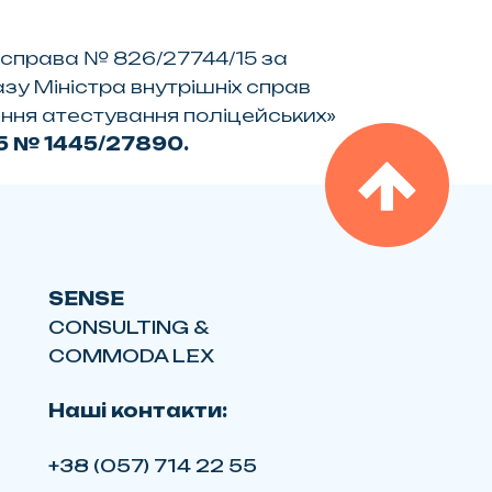
 справа № 826/27744/15 за
зу Міністра внутрішніх справ
ення атестування поліцейських»
15 № 1445/27890.
SENSE
CONSULTING &
COMMODA LEX
Наші контакти:
+38 (057) 714 22 55