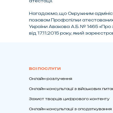
атестації.
Нагадаємо, що Окружним адмініс
позовом Профспілки атестованих 
України Авакова А.Б. № 1465 «Про
від 17.11.2015 року, який зареєст
ВСІ ПОСЛУГИ
Онлайн-розлучення
Онлайн-консультації з військових пита
Захист творців цифрового контенту
Онлайн-консультації з оподаткування