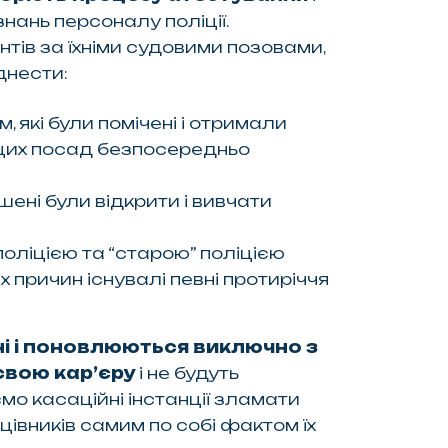
нань персоналу поліції.
тів за їхніми судовими позовами,
днести:
які були помічені і отримали
ащих посад безпосередньо
ушені були відкрити і вивчати
поліцією та “старою” поліцією
х причин існувалі певні протиріччя
ані і поновлюються виключно з
свою кар’єру
і не будуть
мо касаційні інстанції зламати
цівників самим по собі фактом їх