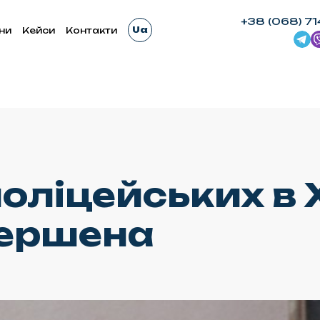
+38 (068) 71
Ua
ни
Кейси
Контакти
поліцейських в 
ершена