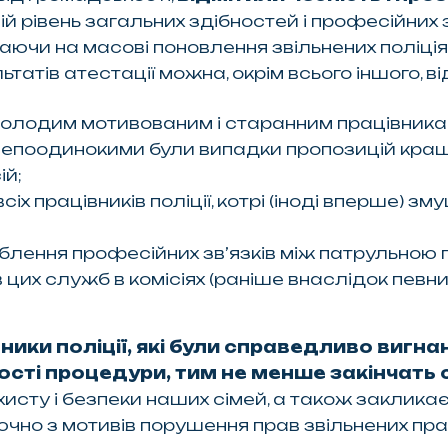
 рівень загальних здібностей і професійних з
чи на масові поновлення звільнених поліціян
татів атестації можна, окрім всього іншого, ві
олодим мотивованим і старанним працівникам, 
 непоодинокими були випадки пропозицій кр
ій;
іх працівників поліції, котрі (іноді вперше) зм
иблення професійних зв’язків між патрульною 
в цих служб в комісіях (раніше внаслідок певни
ники поліції, які були справедливо вигн
сті процедури, тим не менше закінчать 
исту і безпеки наших сімей, а також закликає
ючно з мотивів порушення прав звільнених пра