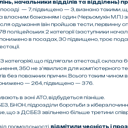
інь, начальники відділів та відділень) 
в посаді — 7, підвищено — 3, визнано такими,
 власним бажанням і один (Черьомухін М.П.) з
сля одужання (він пройшов тести, первинну сп
78 поліцейських 2 категорії (заступники начальн
4 понижено в посадах, 30 підвищено, троє под
стації.
(3 категорія), що підлягали атестації, склала 6
нення, 350 не з’явилися для комп’ютерного те
тів без поважних причин. Всього таким чином 
 понижено — 264, підвищено — 376.
вають в зоні АТО, відбудеться пізніше.
ЕЗ, БНОН, підрозділи боротьби з кіберзлочинніст
, що з ДСБЕЗ звільнено більше третини співро
 від громадськості,
відмітили чесність і пр