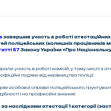
в
завершив участь в роботі атестаційних к
й поліцейських (колишніх працівників мілі
татті 57
Закону України «Про Національну
али участь в роботі комісій, у тому числі з ате
фіційні подяки від керівництва поліції.
окрім особової справи поліцейського, грунтува
дібності і на професійні знання)
за наслідками атестації 1 категорії (за