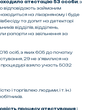
проходило атестацію 53 особи
, з
 що відповідають займаним
находиться на лікарняному і буде
івбесіду та допит на детекторі
иків відділів, відділень,
али рапорти на звільнення за
016 осіб, з яких 605 до початку
стування, 29 не з’явилися на
в процедурі взяло участь 5032
ю і торгівлею людьми, і т. ін.)
бітників.
озорість процесу атестування
і