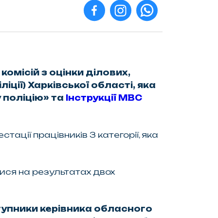
омісій з оцінки ділових,
ції) Харківської області, яка
 поліцію» та
Інструкції МВС
стації працівників 3 категорії, яка
лися на результатах двох
ступники керівника обласного