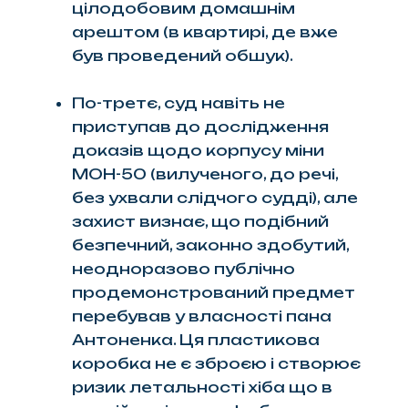
цілодобовим домашнім
арештом (в квартирі, де вже
був проведений обшук).
По-третє, суд навіть не
приступав до дослідження
доказів щодо корпусу міни
МОН-50 (вилученого, до речі,
без ухвали слідчого судді), але
захист визнає, що подібний
безпечний, законно здобутий,
неодноразово публічно
продемонстрований предмет
перебував у власності пана
Антоненка. Ця пластикова
коробка не є зброєю і створює
ризик летальності хіба що в