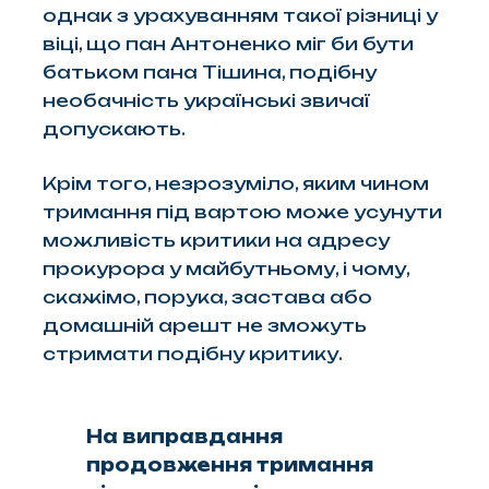
однак з урахуванням такої різниці у
віці, що пан Антоненко міг би бути
батьком пана Тішина, подібну
необачність українські звичаї
допускають.
Крім того, незрозуміло, яким чином
тримання під вартою може усунути
можливість критики на адресу
прокурора у майбутньому, і чому,
скажімо, порука, застава або
домашній арешт не зможуть
стримати подібну критику.
На виправдання
продовження тримання