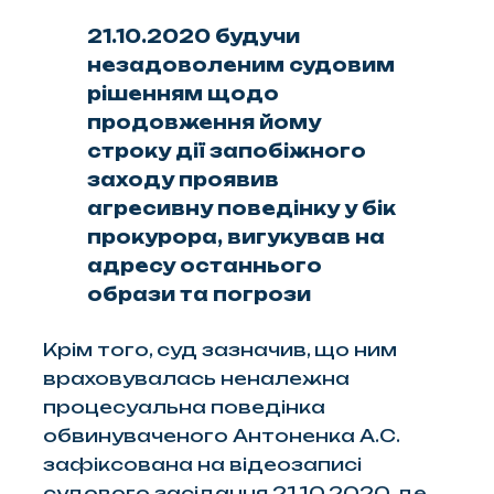
21.10.2020 будучи
незадоволеним судовим
рішенням щодо
продовження йому
строку дії запобіжного
заходу проявив
агресивну поведінку у бік
прокурора, вигукував на
адресу останнього
образи та погрози
Крім того, суд зазначив, що ним
враховувалась неналежна
процесуальна поведінка
обвинуваченого Антоненка А.С.
зафіксована на відеозаписі
судового засідання 21.10.2020, де