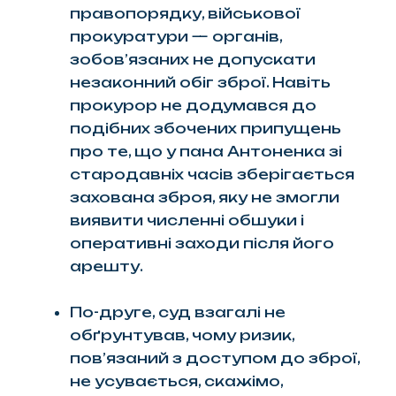
правопорядку, військової
прокуратури — органів,
зобов’язаних не допускати
незаконний обіг зброї. Навіть
прокурор не додумався до
подібних збочених припущень
про те, що у пана Антоненка зі
стародавніх часів зберігається
захована зброя, яку не змогли
виявити численні обшуки і
оперативні заходи після його
арешту.
По-друге, суд взагалі не
обґрунтував, чому ризик,
пов’язаний з доступом до зброї,
не усувається, скажімо,