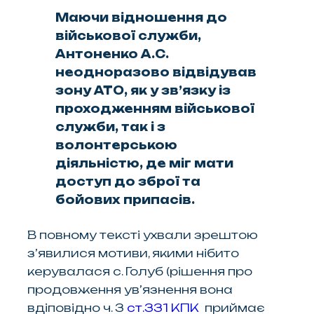
Маючи відношення до
військової служби,
Антоненко А.С.
неодноразово відвідував
зону АТО, як у зв’язку із
проходженням військової
служби, так і з
волонтерською
діяльністю, де міг мати
доступ до зброї та
бойових припасів.
В повному тексті ухвали зрештою
з’явилися мотиви, якими нібито
керувалася с. Голуб (рішення про
продовження ув’язнення вона
вдіповідно ч. 3
ст.331 КПК
приймає