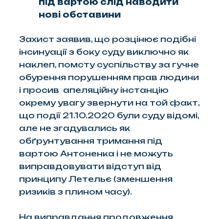
під вартою слід наводити
нові обставини
Захист заявив, що розцінює подібні
інсинуації з боку суду виключно як
наклеп, помсту суспільству за гучне
обурення порушенням прав людини
і просив
апеляційну інстанцію
окрему увагу звернути на той факт,
що події 21.10.2020 були суду відомі,
але не згадувались як
обґрунтування тримання під
вартою Антоненка і не можуть
виправдовувати відступ від
принципу Летельє (зменшення
ризиків з плином часу).
На виправдання продовження