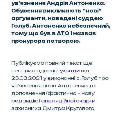
ув’язнення Андрія Антоненка.
Обурення викликають “нові”
аргументи, наведені суддею
Голуб. Антоненко небезпечний,
тому що був в АТО і назвав
прокурора потворою.
Публікуємо повний текст ще
неоприлюдненої
ухвали
від
23.03.2021 у виконанні с. Голуб про
ув’язнення пана Антоненка та
доповнення (фактично – нову
редакцію)
апеляційної скарги
захисника Дмитра Кругового.