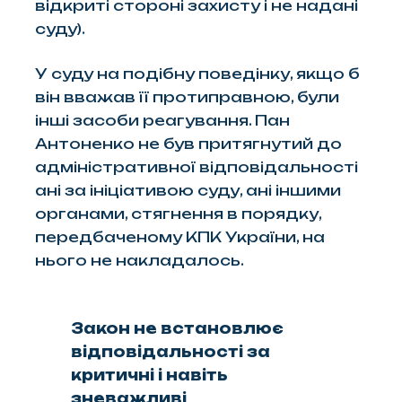
відкриті стороні захисту і не надані
суду).
У суду на подібну поведінку, якщо б
він вважав її протиправною, були
інші засоби реагування. Пан
Антоненко не був притягнутий до
адміністративної відповідальності
ані за ініціативою суду, ані іншими
органами, стягнення в порядку,
передбаченому КПК України, на
нього не накладалось.
Закон не встановлює
відповідальності за
критичні і навіть
зневажливі