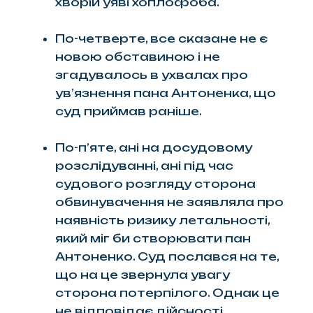
хворій уяві хоплофоба.
По-четверте, все сказане не є
новою обставиною і не
згадувалось в ухвалах про
ув’язнення пана Антоненка, що
суд приймав раніше.
По-п’яте, ані на досудовому
розслідуванні, ані під час
судового розгляду сторона
обвинувачення не заявляла про
наявність ризику летальності,
який міг би створювати пан
Антоненко. Суд послався на те,
що на це звернула увагу
сторона потерпілого. Однак це
не відповідає дійсності.