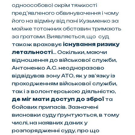
одноособово) окрім тяжкості
пред’явленого обвинувачення і чому
його на відміну від пані Кузьменко за
майже тотожних обставин тримають
за гратами. Виявляється, що суд
також враховує
існування ризику
летальності
… Оскільки, маючи
відношення до військової служби,
Антоненко А.С. неодноразово
відвідував зону АТО, як у зв’язку із
проходженням військової служби,
так і з волонтерською діяльністю,
де міг мати доступ до зброї
та
бойових припасів. Зазначені
висновки суду ґрунтуються, в тому
числі, на наявних даних у
розпорядженні суду, про що