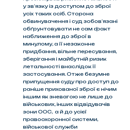
у зв’язку із доступом до зброї
усіх таких осіб. Сторона
обвинувачення і суд зобов’язані
обґрунтовувати не сам факт
наближення до зброї в
минулому, а її незаконне
придбання, вільне пересування,
зберігання і майбутній ризик
летальності внаслідок її
застосування. Отже безумне
припущення суду про доступ до
раніше прихованої зброї є нічим
іншим як зневагою не лише до
військових, інших відвідувачів
зони ООС, а й до усієї
правоохоронної системи,
військової служби