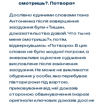
смотришь?. Потвора»
Дослівно єдиними словами пана
Антоненка після завершення
засідання були
«Тишин,
доказательства давай. Что ты на
меня смотришь?», потім,
відвернувшись: «Потвора». В цих
словах не було жодної погрози, а
зневажливе оціночне судження
висловлене після закінчення
засідання. Не може не викликати
обурення у особи, яка перебуває
півтори роки під вартою,
приховування від неї доказів
стороною обвинувачення (наразі
оригінали ключових доказів досі не