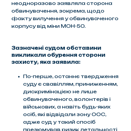
неодноразово заявляла сторона
обвинувачення, зокрема, щодо
факту вилучення у обвинуваченого
корпусу від міни МОН-50.
Зазначені судом обставини
викликали обурення сторони
захисту, яка заявила:
По-перше, останнє твердження
суду є свавіллям, приниженням,
дискримінацією не лише
обвинуваченого, волонтерів і
військових, а навіть будь-яких
осіб, які відвідали зону ООС,
адже суд у такий спосіб
презюмував ризик летальності