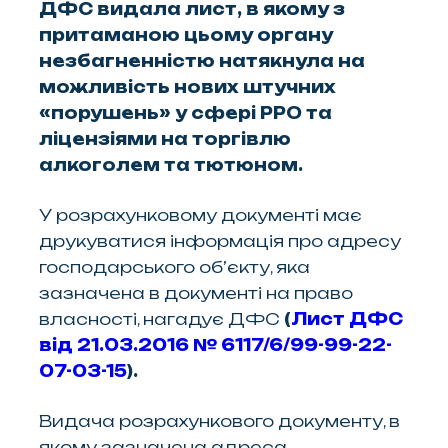
ДФС видала лист, в якому з
притаманою цьому органу
незбагненністю натякнула на
можливість нових штучних
«порушень» у сфері РРО та
ліцензіями на торгівлю
алкоголем та тютюном.
У розрахунковому документі має
друкуватися інформація про адресу
господарського об’єкту, яка
зазначена в документі на право
власності, нагадує ДФС
(
Лист ДФС
від 21.03.2016 № 6117/6/99-99-22-
07-03-15
).
Видача розрахункового документу, в
якому зазначена адреса