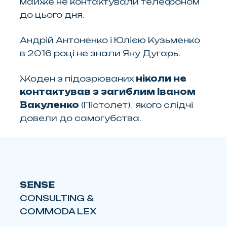
майже не контактували телефоном
до цього дня.
Андрій Антоненко і Юлією Кузьменко
в 2016 році не знали Яну Дугарь.
Жоден з підозрюваних
ніколи не
контактував з загиблим Іваном
Вакуленко
(Пістолет), якого слідчі
довели до самогубства.
SENSE
CONSULTING &
COMMODA LEX