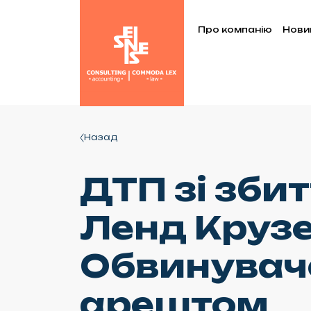
Про компанію
Нови
Назад
ДТП зі зби
Ленд Крузер
Обвинувач
арештом