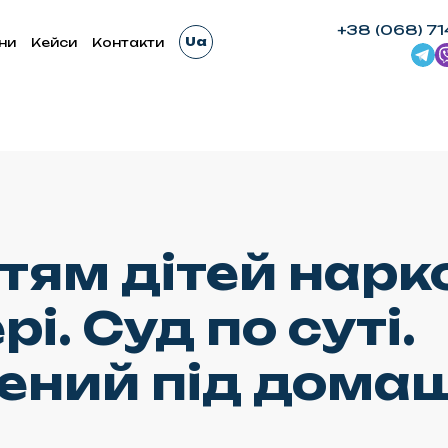
+38 (068) 71
Ua
ни
Кейси
Контакти
ттям дітей нар
і. Суд по суті.
ений під дома