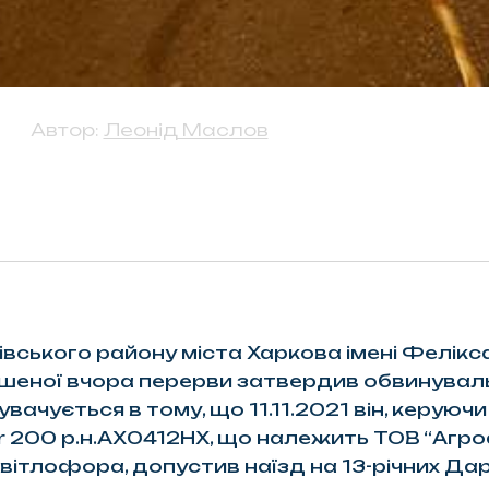
Автор:
Леонід Маслов
ківського району міста Харкова імені Фелік
ошеної вчора перерви затвердив обвинувал
вачується в тому, що 11.11.2021 він, керуючи
r 200 р.н.АХ0412НХ, що належить ТОВ “Агроф
вітлофора, допустив наїзд на 13-річних Дар