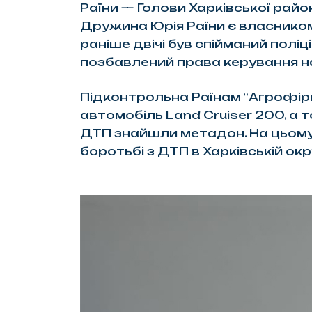
Раїни — Голови Харківської район
Дружина Юрія Раїни є власником
раніше двічі був спійманий поліц
позбавлений права керування на
Підконтрольна Раїнам “Агрофірм
автомобіль Land Cruiser 200, а т
ДТП знайшли метадон. На цьому 
боротьбі з ДТП в Харківській ок