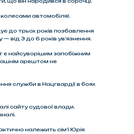
, що він народився в сорочці.
 колесами автомобіля).
ує до трьох років позбавлення
— від 3 до 6 років ув’язнення.
т є найсуворішим запобіжним
омашнім арештом не
ня служби в Нацгвардії в боях
лі сайту судової влади.
налі.
актично належить сімʼї Юрія