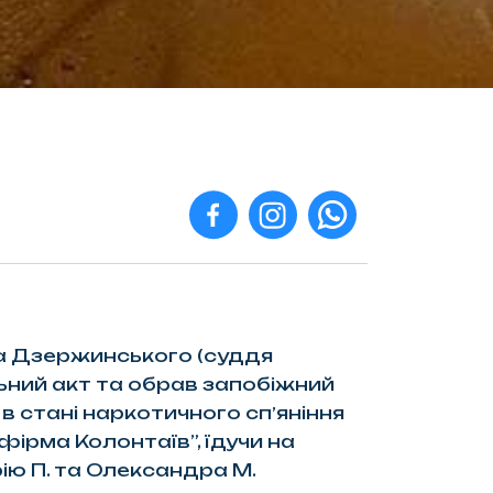
са Дзержинського (суддя
ьний акт та обрав запобіжний
 в стані наркотичного спʼяніння
ірма Колонтаїв”, їдучи на
ію П. та Олександра М.