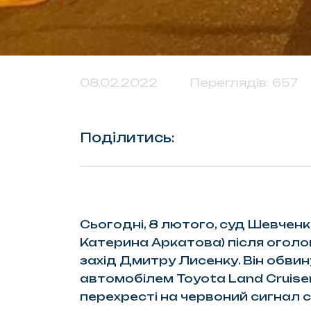
08.02.2022
Переглядів: 657
Поділитись:
Сьогодні, 8 лютого, суд Шевчен
Катерина Аркатова) після огол
захід Дмитру Лисенку. Він обвину
автомобілем Toyota Land Cruise
перехресті на червоний сигнал с