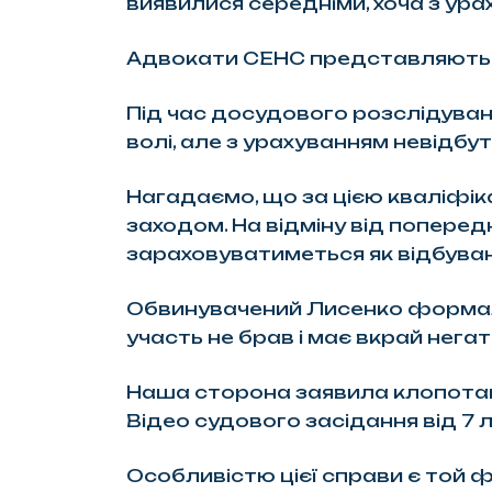
виявилися середніми, хоча з ура
Адвокати СЕНС представляють по
Під час досудового розслідуван
волі, але з урахуванням невідбу
Нагадаємо, що за цією кваліфі
заходом. На відміну від попере
зараховуватиметься як відбува
Обвинувачений Лисенко формальн
участь не брав і має вкрай нега
Наша сторона заявила клопотанн
Відео судового засідання від 7
Особливістю цієї справи є той ф