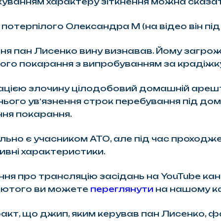
хуванням характеру зіткнення можна сказати
терпілого Олександра М (на відео він під
ня пан Лисенко вину визнавав. Йому загрож
того покарання з випробуванням за крадіжку 
кацією злочину цілодобовий домашній ареш
днього увʼязнення строк перебування під д
ння покарання.
о є учасником АТО, але під час проходжен
тивні характеристики.
я про трансляцію засідань на YouTube кана
 лютого ви можете
переглянути
на нашому ка
акт, що джип, яким керував пан Лисенко, ф