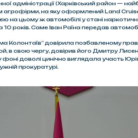
ної адміністрації (Харківський район — найб
 агрофірми, на яку оформлений Land Cruise
ією на цьому ж автомобілі у стані наркотично
 10 років. Саме Іван Раїна передав автомо
а Колонтаїв” довірила позбавленому прав 
ой, в свою чергу, довірив його Дмитру Лисен
фоні доволі цинічно виглядала участь Юрія 
ружній прокуратурі.