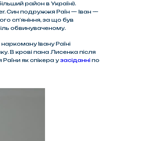
ільший район в Україні).
r. Син подружжя Раїн — Іван —
го сп’яніння, за що був
біль обвинуваченому.
наркоману Івану Раїні
ку. В крові пана Лисенка після
Раїни як спікера у
засіданні
по