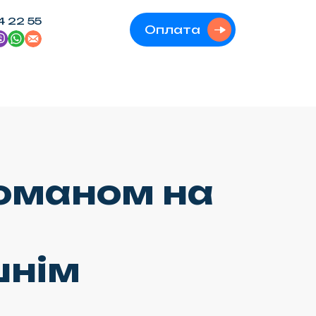
4 22 55
Оплата
команом на
шнім