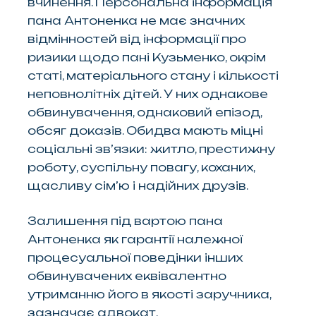
вчинення. Персональна інформація
пана Антоненка не має значних
відмінностей від інформації про
ризики щодо пані Кузьменко, окрім
статі, матеріального стану і кількості
неповнолітніх дітей. У них однакове
обвинувачення, однаковий епізод,
обсяг доказів. Обидва мають міцні
соціальні зв’язки: житло, престижну
роботу, суспільну повагу, коханих,
щасливу сім’ю і надійних друзів.
Залишення під вартою пана
Антоненка як гарантії належної
процесуальної поведінки інших
обвинувачених еквівалентно
утриманню його в якості заручника,
зазначає адвокат.