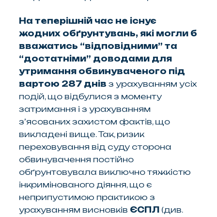
На теперішній час не існує
жодних обґрунтувань, які могли б
вважатись “відповідними” та
“достатніми” доводами для
утримання обвинуваченого під
вартою 287 днів
з урахуванням усіх
подій, що відбулися з моменту
затримання і з урахуванням
з’ясованих захистом фактів, що
викладені вище. Так, ризик
переховування від суду сторона
обвинувачення постійно
обґрунтовувала виключно тяжкістю
інкримінованого діяння, що є
неприпустимою практикою з
урахуванням висновків
ЄСПЛ
(див.