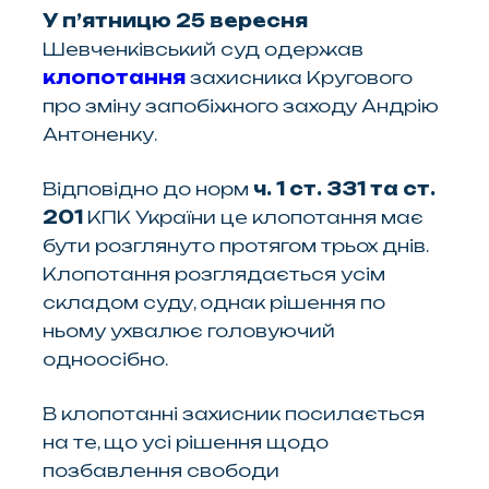
У п’ятницю 25 вересня
Шевченківський суд одержав
клопотання
захисника Кругового
про зміну запобіжного заходу Андрію
Антоненку.
Відповідно до норм
ч. 1 ст. 331 та ст.
201
КПК України це клопотання має
бути розглянуто протягом трьох днів.
Клопотання розглядається усім
складом суду, однак рішення по
ньому ухвалює головуючий
одноосібно.
В клопотанні захисник посилається
на те, що усі рішення щодо
позбавлення свободи