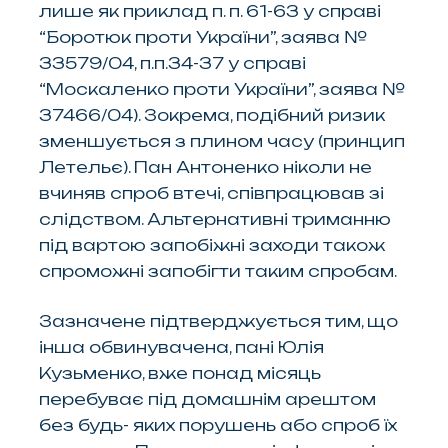
лише як приклад п. п. 61-63 у справі
“Боротюк проти України”, заява №
33579/04, п.п.34-37 у справі
“Москаленко проти України”, заява №
37466/04). Зокрема, подібний ризик
зменшується з плином часу (принцип
Летельє). Пан Антоненко ніколи не
вчиняв спроб втечі, співпрацював зі
слідством. Альтернативні триманню
під вартою запобіжні заходи також
спроможні запобігти таким спробам.
Зазначене підтверджується тим, що
інша обвинувачена, пані Юлія
Кузьменко, вже понад місяць
перебуває під домашнім арештом
без будь- яких порушень або спроб їх