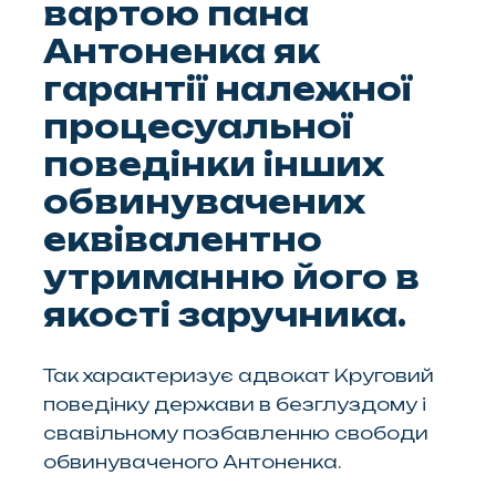
вартою пана
Антоненка як
гарантії належної
процесуальної
поведінки інших
обвинувачених
еквівалентно
утриманню його в
якості заручника.
Так характеризує адвокат Круговий
поведінку держави в безглуздому і
свавільному позбавленню свободи
обвинуваченого Антоненка.