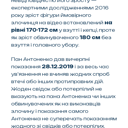
невідповідністю його зросту —
експертними дослідженнями 2016
року зріст фігури ймовірного
злочинця на відео встановлений
на
рівні 170-172 см
у взутті і кепці, проте
як зріст обвинуваченого
180 см
без
взуття і головного убору.
Пан Антоненко дав вичерпні
показання
28.12.2019
і за весь час
ув’язнення не вчиняв жодних спроб
втечі або інших протиправних дій.
Жоден свідок або потерпілий не
вказують на пана Антоненка чи інших
обвинувачених як на виконавців
злочину і показання самого
Антоненка не суперечать показанням
жодного зі свідків або потерпілих.