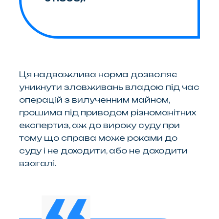
Ця надважлива норма дозволяє
уникнути зловживань владою під час
операцій з вилученним майном,
грошима під приводом різноманітних
експертиз, аж до вироку суду при
тому що справа може роками до
суду і не доходити, або не доходити
взагалі.