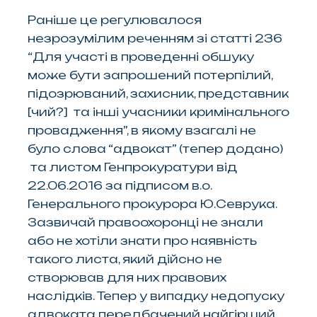
Раніше це регулювалося
незрозумілим реченням зі статті 236
“Для участі в проведенні обшуку
може бути запрошений потерпілий,
підозрюваний, захисник, представник
[чий?] та інші учасники кримінального
провадження”, в якому взагалі не
було слова “адвокат” (тепер додано)
та листом Генпрокуратури від
22.06.2016 за підписом в.о.
Генерального прокурора Ю.Севрука.
Зазвичай правоохоронці не знали
або не хотіли знати про наявність
такого листа, який дійсно не
створював для них правових
наслідків. Тепер у випадку недопуску
адвоката передбачений найгірший