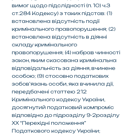
вимог щодо підслідності (п. 10) ч.3
ст.284 Кодексу) з таких підстав: (1)
встановлена відсутність події
кримінального правопорушення; (2)
встановлена відсутність в діянні
складу кримінального
правопорушення; (4) набрав чинності
закон, яким скасована кримінальна
відповідальність за діяння, вчинене
особою; (9) стосовно податкових
зобов’язань особи, яка вчинила дії,
передбачені статтею 212
Кримінального кодексу України,
досягнутий податковий компроміс
відповідно до підрозділу 9-2розділу
XX “Перехідні положення”
Податкового кодексу України;