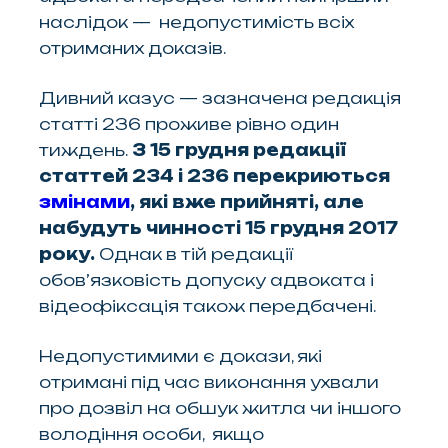
наслідок — недопустимість всіх
отриманих доказів.
Дивний казус — зазначена редакція
статті 236 проживе рівно один
тиждень.
З 15 грудня редакції
статтей 234 і 236 перекриються
змінами
, які вже прийняті, але
набудуть чинності 15 грудня 2017
року.
Однак в тій редакції
обов’язковість допуску адвоката і
відеофіксація також передбачені.
Недопустимими є докази, які
отримані під час виконання ухвали
про дозвіл на обшук житла чи іншого
володіння особи, якщо