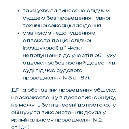
така ухвала винесена слідчим
суддею без проведення повної
технічної фіксації засідання
у зв’язку з недопущенням
адвоката до цієї слідчої
(розшукової) дії. Факт
недопущення до участі в обшуку
адвокат зобов’язаний довести в
суді під час судового
провадження (ч.3 ст.87).
Дії та обставини проведення обшуку,
не зафіксовані у відеозаписі обшуку,
не можуть бути внесені до протоколу
обшуку та використані як доказ у
кримінальному провадженні (ч.2
ст.104)