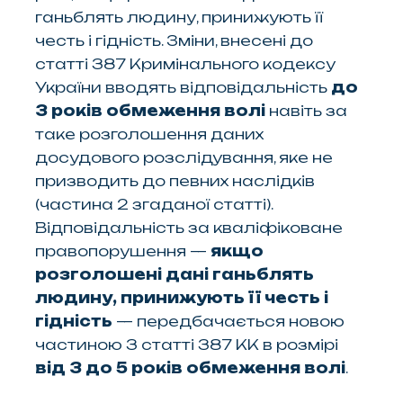
ганьблять людину, принижують її
честь і гідність. Зміни, внесені до
статті 387 Кримінального кодексу
України вводять відповідальність
до
3 років обмеження волі
навіть за
таке розголошення даних
досудового розслідування, яке не
призводить до певних наслідків
(частина 2 згаданої статті).
Відповідальність за кваліфіковане
правопорушення —
якщо
розголошені дані ганьблять
людину, принижують її честь і
гідність
— передбачається новою
частиною 3 статті 387 КК в розмірі
від 3 до 5 років обмеження волі
.