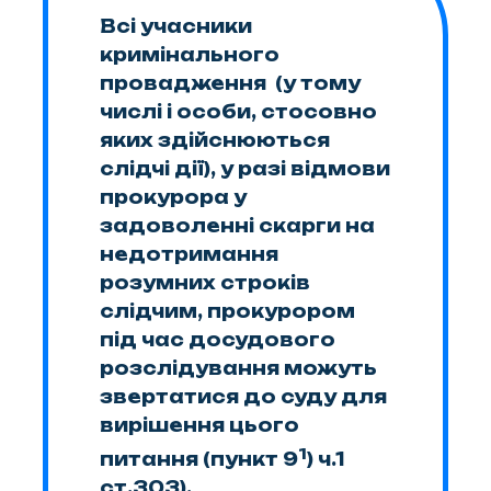
Всі учасники
кримінального
провадження (у тому
числі і особи, стосовно
яких здійснюються
слідчі дії), у разі відмови
прокурора у
задоволенні скарги на
недотримання
розумних строків
слідчим, прокурором
під час досудового
розслідування можуть
звертатися до суду для
вирішення цього
1
питання (пункт 9
) ч.1
ст.303).