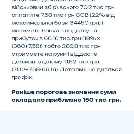
військовий збір), всього 70,2 тис. грн,
сплатите 7,58 тис. грн ЄСВ (22% від
максимальної бази 34450 грн) і
матимете бонус в податку на
прибуток в 66,16 тис. грн (18% х
(360+7,58)), тобто 289,8 тис. грн
отримаєте на руки і віддасте
державі в цілому 11,62 тис. грн
(70,2+7,58-66,16). Детальніше дивіться
графік.
Раніше порогове значення суми
складало приблизно 150 тис. грн.