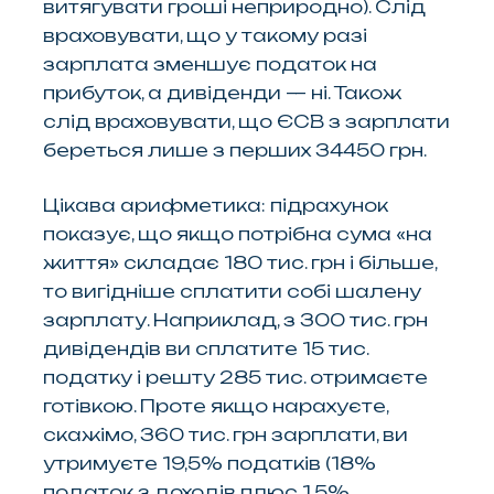
витягувати гроші неприродно). Слід
враховувати, що у такому разі
зарплата зменшує податок на
прибуток, а дивіденди — ні. Також
слід враховувати, що ЄСВ з зарплати
береться лише з перших 34450 грн.
Цікава арифметика: підрахунок
показує, що якщо потрібна сума «на
життя» складає 180 тис. грн і більше,
то вигідніше сплатити собі шалену
зарплату. Наприклад, з 300 тис. грн
дивідендів ви сплатите 15 тис.
податку і решту 285 тис. отримаєте
готівкою. Проте якщо нарахуєте,
скажімо, 360 тис. грн зарплати, ви
утримуєте 19,5% податків (18%
податок з доходів плюс 1,5%