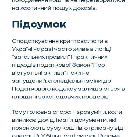
походження коштів не перетворилися
на хаотичний пошук доказів.
Підсумок
Оподаткування криптовалюти в
Україні наразі часто живе в логіці
“загальних правил” і практичних
підходів податкової. Закон “Про
віртуальні активи” поки не
запущений, а спеціальні зміни до
Податкового кодексу залишаються в
площині законодавчих процесів.
Тому головна опора – зрозуміти, коли
виникає дохід, і мати документи, які
пояснюють суму коштів, отриману від
операцій. У більшості ситуацій саме