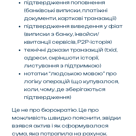
підтвердження поповнення
(банківські виписки, платіжні
документи, карткові транзакції)
підтвердження виведення у фіат
(виписки з банку, інвойси/
квитанції сервісів, P2P-історія)
технічні докази транзакцій (txid,
адреси, скріншоти історії,
листування з підтримкою)
нотатки “людською мовою” про
логіку операцій (що купувалося,
коли, чому, де зберігаються
підтвердження)
Це не про бюрократію. Це про
можливість швидко пояснити, звідки
взявся актив і як сформувалася
сума, яка потрапила на рахунок.