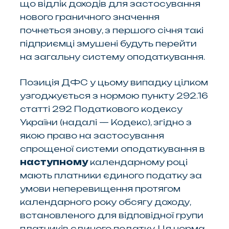
що відлік доходів для застосування
нового граничного значення
почнеться знову, з першого січня такі
підприємці змушені будуть перейти
на загальну систему оподаткування.
Позиція ДФС у цьому випадку цілком
узгоджується з нормою пункту 292.16
статті 292 Податкового кодексу
України (надалі — Кодекс), згідно з
якою право на застосування
спрощеної системи оподаткування в
наступному
календарному році
мають платники єдиного податку за
умови неперевищення протягом
календарного року обсягу доходу,
встановленого для відповідної групи
платників єдиного податку. Ця норма