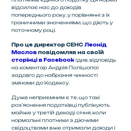
відсилає нас до доходів
попереднього року, у порівнянні з їх
граничними значеннями, що діють у
поточному році.
Про це директор СЕНС
Леонід
Маслов
повідомляв на своїй
сторінці в Facebook
(див. відповідь
на коментар Андрія Полішопа)
задовго до набрання чинності
змінами до Кодексу.
Дуже неприємним є те, що такі
роз’яснення податківці публікують
майже у третій декаді січня, коли
нормальні платники з діючими
свідоцтвами вже отримали доходи і