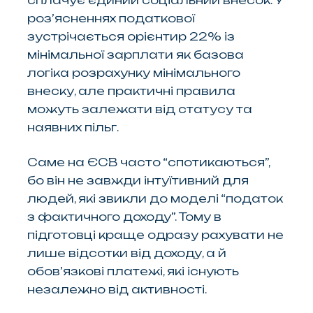
сплачує єдиний соціальний внесок. У
роз’ясненнях податкової
зустрічається орієнтир 22% із
мінімальної зарплати як базова
логіка розрахунку мінімального
внеску, але практичні правила
можуть залежати від статусу та
наявних пільг.
Саме на ЄСВ часто “спотикаються”,
бо він не завжди інтуїтивний для
людей, які звикли до моделі “податок
з фактичного доходу”. Тому в
підготовці краще одразу рахувати не
лише відсотки від доходу, а й
обов’язкові платежі, які існують
незалежно від активності.