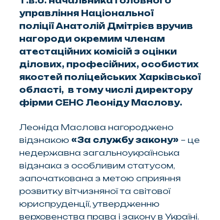
Т.в.о. начальника Головного
управління Національної
поліції Анатолій Дмітрієв вручив
нагороди окремим членам
атестаційних комісій з оцінки
ділових, професійних, особистих
якостей поліцейських Харківської
області, в тому числі директору
фірми СЕНС Леоніду Маслову.
Леоніда Маслова нагороджено
відзнакою
«За службу закону»
– це
недержавна загальноукраїнська
відзнака з особливим статусом,
започаткована з метою сприяння
розвитку вітчизняної та світової
юриспруденції, утвердженню
верховенства права і закону в Україні.