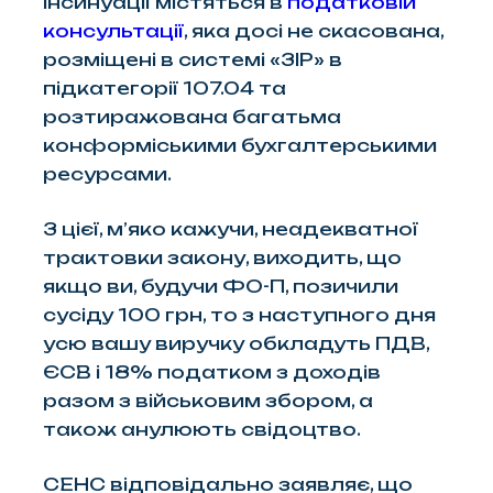
інсинуації містяться в
податковій
консультації
, яка досі не скасована,
розміщені в системі «ЗІР» в
підкатегорії 107.04 та
розтиражована багатьма
конформіськими бухгалтерськими
ресурсами.
З цієї, м’яко кажучи, неадекватної
трактовки закону, виходить, що
якщо ви, будучи ФО-П, позичили
сусіду 100 грн, то з наступного дня
усю вашу виручку обкладуть ПДВ,
ЄСВ і 18% податком з доходів
разом з військовим збором, а
також анулюють свідоцтво.
СЕНС відповідально заявляє, що