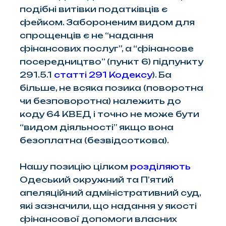
подібні витівки податківців є
фейком. Забороненим видом для
спрощенців є не “надання
фінансових послуг”, а “фінансове
посередництво” (пункт 6) підпункту
291.5.1
статті 291 Кодексу
). Ба
більше, не всяка позика (поворотна
чи безповоротна) належить до
коду 64 КВЕД і точно не може бути
“видом діяльності” якщо вона
безоплатна (безвідсоткова).
Нашу позицію цілком
розділяють
Одеський окружний та П’ятий
апеляційний адміністративний суд,
які зазначили, що надання у якості
фінансової допомоги власних