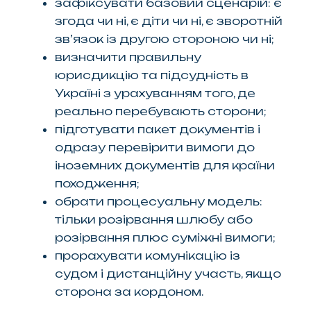
зафіксувати базовий сценарій: є
згода чи ні, є діти чи ні, є зворотній
зв’язок із другою стороною чи ні;
визначити правильну
юрисдикцію та підсудність в
Україні з урахуванням того, де
реально перебувають сторони;
підготувати пакет документів і
одразу перевірити вимоги до
іноземних документів для країни
походження;
обрати процесуальну модель:
тільки розірвання шлюбу або
розірвання плюс суміжні вимоги;
прорахувати комунікацію із
судом і дистанційну участь, якщо
сторона за кордоном.