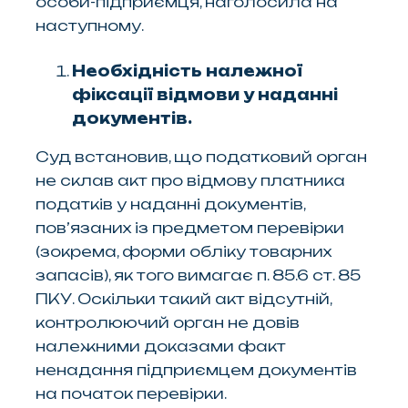
особи-підприємця, наголосила на
наступному.
Необхідність належної
фіксації відмови у наданні
документів.
Суд встановив, що податковий орган
не склав акт про відмову платника
податків у наданні документів,
пов’язаних із предметом перевірки
(зокрема, форми обліку товарних
запасів), як того вимагає п. 85.6 ст. 85
ПКУ. Оскільки такий акт відсутній,
контролюючий орган не довів
належними доказами факт
ненадання підприємцем документів
на початок перевірки.