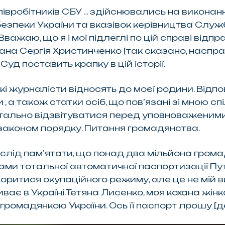
 співробітників СБУ … здійснювались на виконан
зпеки України та вказівок керівництва Служб
важаю, що я і мої підлеглі по цій справі відпр
ана Сергія Христинченко
[так сказано, наспр
уд поставить крапку в цій історії.
які журналісти відносять до моєї родини. Відп
и , а також статки осіб, що пов’язані зі мною с
детально відзвітуватися перед уповноваженим
 законом порядку. Питання громадянства.
ід пам’ятати, що понад два мільйона громадян
ми тотальної автоматичної паспортизації Пу
коритися окупаційного режиму, але це не мій в
иває в Україні.Тетяна Лисенко, моя кохана жінк
 громадянкою України. Ось її паспорт ,прошу
[д