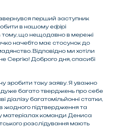
 звернувся перший заступник
робити в нашому ефірі
 в тому, що нещодавно в мережі
мочко начебто має стосунок до
адянство. Відповідно ми хотіли
не Сергію! Доброго дня, спасибі
очу зробити таку заяву. Я уважно
в дуже багато тверджень про себе
і діалізу багатомільйонні статки,
чив жодного підтвердження та
 у матеріалах команди Дениса
істського розслідування мають