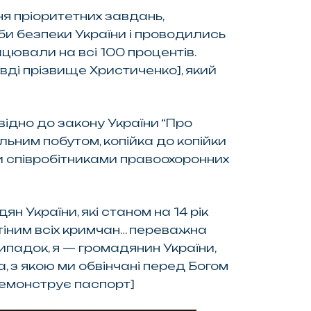
ня пріоритетних завдань,
и безпеки України і проводились
ацювали на всі 100 процентів.
авді прізвище Христиченко]
, який
овідно до закону України “Про
пільним побутом, копійка до копійки
и співробітниками правоохоронних
 України, які станом на 14 рік
тіним всіх кримчан… переважна
ипадок, я — громадянин України,
а, з якою ми обвінчані перед Богом
емонструє паспорт]