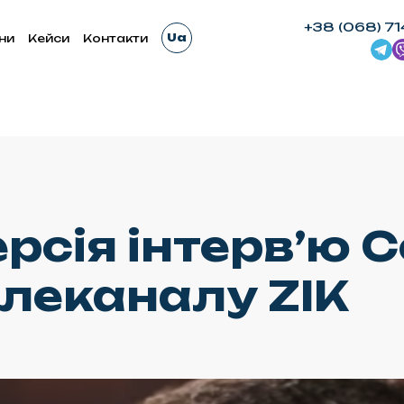
+38 (068) 71
Ua
ни
Кейси
Контакти
рсія інтерв’ю С
леканалу ZIK