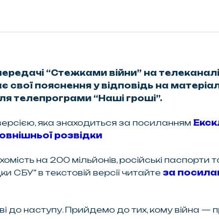
редачі “Стежками війни” на телеканалі Z
ає свої пояснення у відповідь на матері
ля телепрограми “Наші гроші”.
ерсією, яка знаходиться за посиланням
Екск
овнішньої розвідки
хомість на 200 мільйонів, російські паспорти 
ки СБУ” в текстовій версії читайте
за посила
ові до наступу. Прийдемо до тих, кому війна —