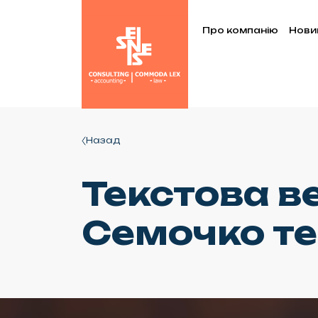
Про компанію
Нови
Назад
Текстова ве
Семочко те