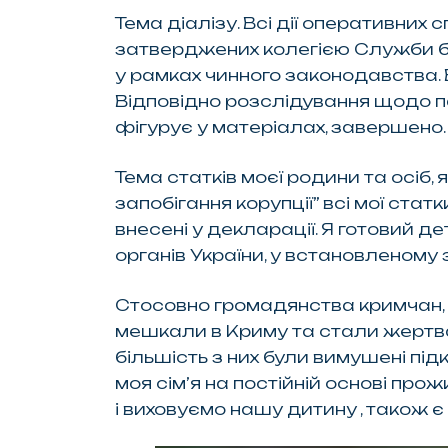
Тема діалізу. Всі дії оперативних
затверджених колегією Служби бе
у рамках чинного законодавства. В
Відповідно розслідування щодо п
фігурує у матеріалах, завершено. С
Тема статків моєї родини та осіб, 
запобігання корупції” всі мої статк
внесені у декларації. Я готовий 
органів України, у встановленому
Стосовно громадянства кримчан, сл
мешкали в Криму та стали жертва
більшість з них були вимушені під
моя сім’я на постійній основі прож
і виховуємо нашу дитину , також є