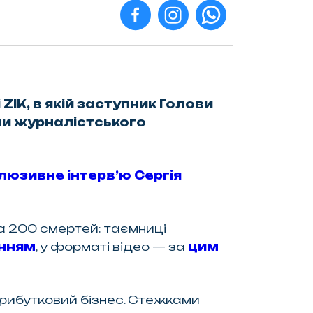
IK, в якій заступник Голови
али журналістського
люзивне інтерв’ю Сергія
та 200 смертей: таємниці
нням
, у форматі відео — за
цим
 прибутковий бізнес. Стежками