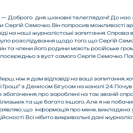
:
— Доброго дня, шановні телеглядачі! До нас
и Сергій Семочко. Він попросив можливості з
іді на наші журналістські запитання. Справа
в було розслідування щодо того, що Сергій Се
він та члени його родини мають російське гром
зпосередньо з вуст самого Сергія Семочко. Па
ерш, ніж я дам відповіді на ваші запитання, х
Гроші” з Денисом Бігусом на каналі 24. Почу
збагачення, про зароблені на так званій справ
близьких та ще багато іншого. Але я не поба
 заявляю, що інформація про мене, викладена
 дійсності. Всі нібито викривальні дані журнал