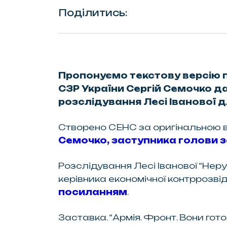
Поділитись:
Пропонуємо текстову версію пе
СЗР України Сергій Семочко д
розслідування Лесі Іванової д
Створено СЕНС за оригінальною в
Семочко, заступника голови з
Розслідування Лесі Іванової “Неру
керівника економічної контррозвід
посиланням
.
Заставка. “Армія. Фронт. Вони гот