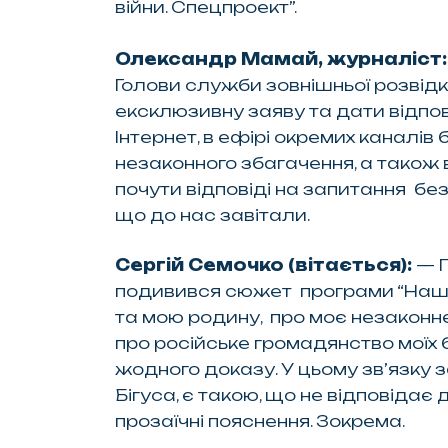
війни. Спецпроект”.
Олександр Мамай, журналіст
Голови служби зовнішньої розвідк
ексклюзивну заяву та дати відпов
Інтернет, в ефірі окремих каналі
незаконного збагачення, а також 
почути відповіді на запитання бе
що до нас завітали.
Сергій Семочко (вітається):
— П
подивився сюжет програми “Наші 
та мою родину, про моє незаконне 
про російське громадянство моїх 
жодного доказу. У цьому зв’язку
Бігуса, є такою, що не відповідає
прозаїчні пояснення. Зокрема.