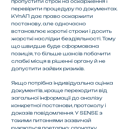
пропустити строк на оскарження і
перевірити процедуру по документах.
КУпАП дає право оскаржити
постанову, але одночасно
встановлює короткі строки і досить
жорсткі наслідки бездіяльності. Тому
що швидше буде сформована
позиція, то більше шансів побачити
слабкі місця в рішенні органу й не
допустити зайвих ризиків.
Якщо потрібна індивідуальна оцінка
документів, краще переходити від
загальної інформації до аналізу
конкретної постанови, протоколу і
доказів повідомлення. У SENSE з
такими питаннями зазвичай
рухаються поетапно: спочатку