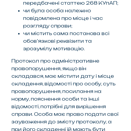
передбачені статтею 268 КУпАП;
чи була особа належно
повідомлена про місце і час
розгляду справи;
чи містить сама постанова всі
обов’язкові реквізити та
зрозумілу мотивацію.
Протокол про адміністративне
правопорушення, якщо він
складався, має містити дату і місце
складення, відомості про особу, суть
правопорушення, посилання на
норму, пояснення особи та інші
відомості, потрібні для вирішення
справи. Особа має право подати свої
зауваження до змісту протоколу, а
при його складенні їй мають бути