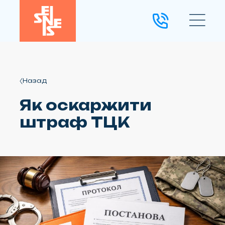
Назад
Як оскаржити
штраф ТЦК