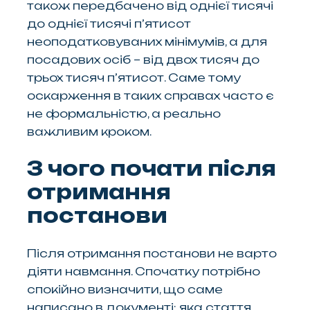
також передбачено від однієї тисячі
до однієї тисячі п’ятисот
неоподатковуваних мінімумів, а для
посадових осіб – від двох тисяч до
трьох тисяч п’ятисот. Саме тому
оскарження в таких справах часто є
не формальністю, а реально
важливим кроком.
З чого почати після
отримання
постанови
Після отримання постанови не варто
діяти навмання. Спочатку потрібно
спокійно визначити, що саме
написано в документі: яка стаття