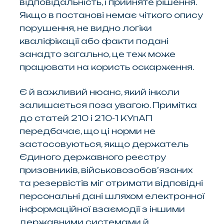
відповідальність, і прийняте рішення.
Якщо в постанові немає чіткого опису
порушення, не видно логіки
кваліфікації або факти подані
занадто загально, це теж може
працювати на користь оскарження.
Є й важливий нюанс, який інколи
залишається поза увагою. Примітка
до статей 210 і 210-1 КУпАП
передбачає, що ці норми не
застосовуються, якщо держатель
Єдиного державного реєстру
призовників, військовозобов’язаних
та резервістів міг отримати відповідні
персональні дані шляхом електронної
інформаційної взаємодії з іншими
державними системами й