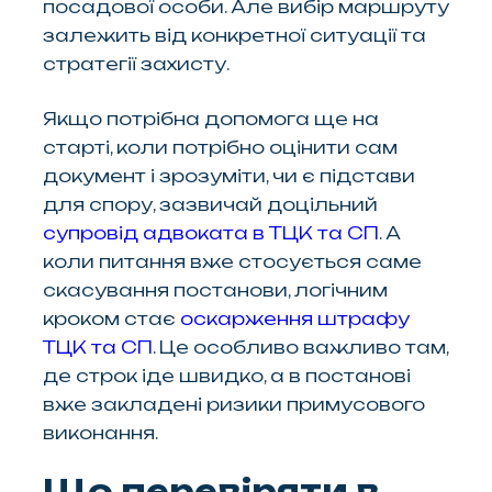
посадової особи. Але вибір маршруту
залежить від конкретної ситуації та
стратегії захисту.
Якщо потрібна допомога ще на
старті, коли потрібно оцінити сам
документ і зрозуміти, чи є підстави
для спору, зазвичай доцільний
супровід адвоката в ТЦК та СП
. А
коли питання вже стосується саме
скасування постанови, логічним
кроком стає
оскарження штрафу
ТЦК та СП
. Це особливо важливо там,
де строк іде швидко, а в постанові
вже закладені ризики примусового
виконання.
Що перевіряти в