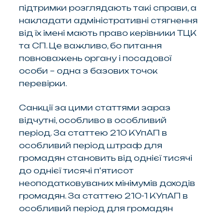
підтримки розглядають такі справи, а
накладати адміністративні стягнення
від їх імені мають право керівники ТЦК
та СП. Це важливо, бо питання
повноважень органу і посадової
особи – одна з базових точок
перевірки.
Санкції за цими статтями зараз
відчутні, особливо в особливий
період. За статтею 210 КУпАП в
особливий період штраф для
громадян становить від однієї тисячі
до однієї тисячі п’ятисот
неоподатковуваних мінімумів доходів
громадян. За статтею 210-1 КУпАП в
особливий період для громадян