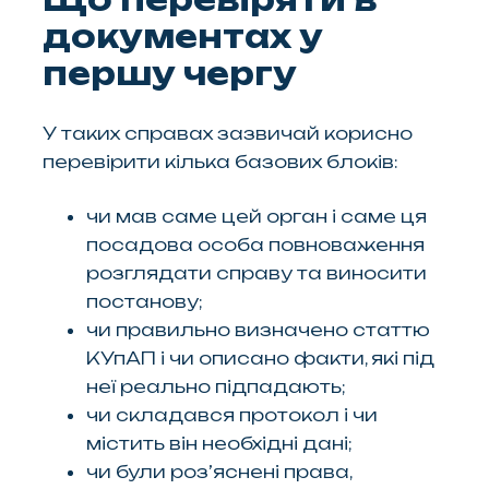
документах у
першу чергу
У таких справах зазвичай корисно
перевірити кілька базових блоків:
чи мав саме цей орган і саме ця
посадова особа повноваження
розглядати справу та виносити
постанову;
чи правильно визначено статтю
КУпАП і чи описано факти, які під
неї реально підпадають;
чи складався протокол і чи
містить він необхідні дані;
чи були роз’яснені права,