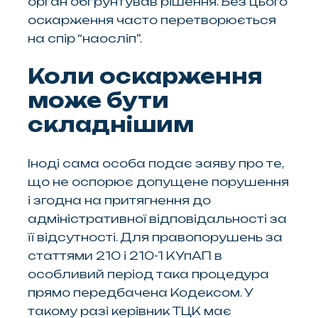
орган обґрунтував рішення. Без цього
оскарження часто перетворюється
на спір “наосліп”.
Коли оскарження
може бути
складнішим
Іноді сама особа подає заяву про те,
що не оспорює допущене порушення
і згодна на притягнення до
адміністративної відповідальності за
її відсутності. Для правопорушень за
статтями 210 і 210-1 КУпАП в
особливий період така процедура
прямо передбачена Кодексом. У
такому разі керівник ТЦК має