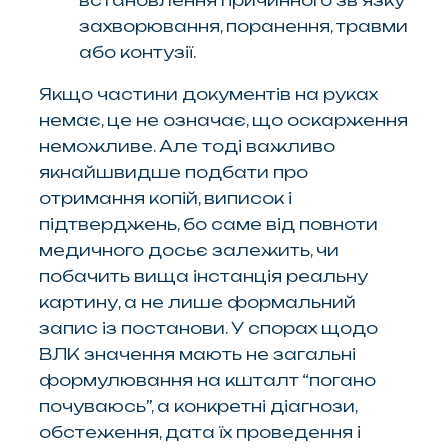
встановлення причинного зв’язку
захворювання, поранення, травми
або контузії.
Якщо частини документів на руках
немає, це не означає, що оскарження
неможливе. Але тоді важливо
якнайшвидше подбати про
отримання копій, виписок і
підтверджень, бо саме від повноти
медичного досьє залежить, чи
побачить вища інстанція реальну
картину, а не лише формальний
запис із постанови. У спорах щодо
ВЛК значення мають не загальні
формулювання на кшталт “погано
почуваюсь”, а конкретні діагнози,
обстеження, дата їх проведення і