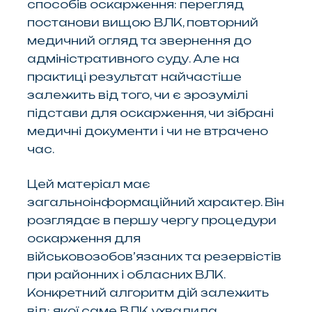
способів оскарження: перегляд
постанови вищою ВЛК, повторний
медичний огляд та звернення до
адміністративного суду. Але на
практиці результат найчастіше
залежить від того, чи є зрозумілі
підстави для оскарження, чи зібрані
медичні документи і чи не втрачено
час.
Цей матеріал має
загальноінформаційний характер. Він
розглядає в першу чергу процедури
оскарження для
військовозобов’язаних та резервістів
при районних і обласних ВЛК.
Конкретний алгоритм дій залежить
від: якої саме ВЛК ухвалила