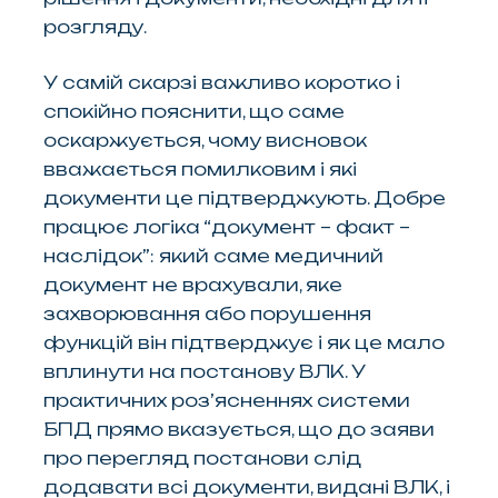
розгляду.
У самій скарзі важливо коротко і
спокійно пояснити, що саме
оскаржується, чому висновок
вважається помилковим і які
документи це підтверджують. Добре
працює логіка “документ – факт –
наслідок”: який саме медичний
документ не врахували, яке
захворювання або порушення
функцій він підтверджує і як це мало
вплинути на постанову ВЛК. У
практичних роз’ясненнях системи
БПД прямо вказується, що до заяви
про перегляд постанови слід
додавати всі документи, видані ВЛК, і