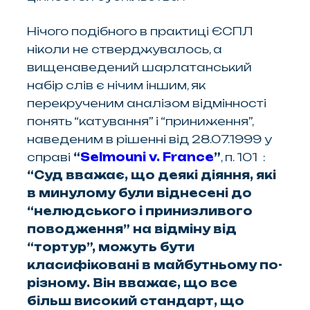
Нічого подібного в практиці ЄСПЛ
ніколи не стверджувалось, а
вищенаведений шарлатанський
набір слів є нічим іншим, як
перекрученим аналізом відмінності
понять “катування” і “приниження”,
наведеним в рішенні від 28.07.1999 у
справі
“
Selmouni v. France
”
, п. 101 :
“
Суд вважає, що деякі діяння, які
в минулому були віднесені до
“нелюдського і принизливого
поводження” на відміну від
“тортур”, можуть бути
класифіковані в майбутньому по-
різному. Він вважає, що все
більш високий стандарт, що