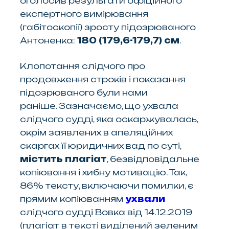
оголосив результати офіційного
експертного вимірювання
(габітоскопії) зросту підозрюваного
Антоненка:
180 (179,6-179,7) см
.
Клопотання слідчого про
продовження строків і показання
підозрюваного були
нами
раніше. Зазначаємо, що ухвала
слідчого судді, яка оскаржувалась,
окрім заявлених в апеляційних
скаргах її юридичних вад по суті,
містить плагіат
, безвідповідальне
копіювання і хибну мотивацію. Так,
86% тексту, включаючи помилки, є
прямим копіюванням
ухвали
слідчого судді Вовка від 14.12.2019
(плагіат в тексті виділений зеленим