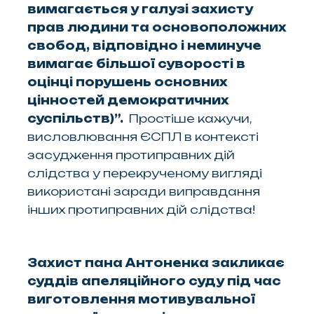
вимагається у галузі захисту
прав людини та основоположних
свобод, відповідно і неминуче
вимагає більшої суворості в
оцінці порушень основних
цінностей демократичних
суспільств
)”.
Простіше кажучи,
висловлювання ЄСПЛ в контексті
засудження протиправних дій
слідства у перекрученому вигляді
використані заради виправдання
інших протиправних дій слідства!
Захист пана Антоненка закликає
суддів апеляційного суду під час
виготовлення мотивувальної