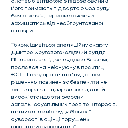
система витворяє з підозрюваним —
його тримають під вартою без суду
без доказів, перешкоджаючи
захищатись від необґрунтованої
підозри.
Також (дивіться апеляційну скаргу
Дмитра Кругового) слідчий суддя
Пісанець, вслід за суддею Вовком,
послався на неіснуючу в практиці
ЄСПЛ тезу про те, що “
суд своїм
рішенням повинен забезпечити не
лише права підозрюваного, але й
високі стандарти охорони
загальносуспільних прав та інтересів,
що вимагає від суду більшої
суворості в оцінці порушень
цінностей суспільства
”.