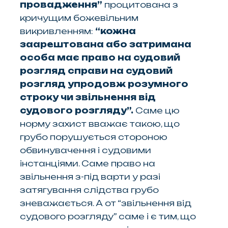
провадження
”
процитована з
кричущим божевільним
викривленням:
“
кожна
заарештована або затримана
особа має право на судовий
розгляд справи на судовий
розгляд упродовж розумного
строку чи
звільнення від
судового розгляду
”.
Саме цю
норму захист вважає такою, що
грубо порушується стороною
обвинувачення і судовими
інстанціями. Саме право на
звільнення з-під варти у разі
затягування слідства грубо
зневажається. А от “звільнення від
судового розгляду” саме і є тим, що