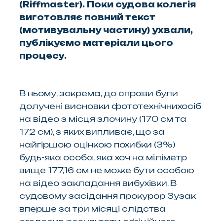
(Riffmaster). Поки судова колегія
виготовляє повний текст
(мотивувальну частину) ухвали,
публікуємо матеріали цього
процесу.
В ньому, зокрема, до справи були
долучені висновки фототехнічних
осіб
на відео з місця злочину (170 см та
172 см), з яких випливає, що за
найгіршою оцінкою похибки (3%)
будь-яка особа, яка хоч на міліметр
вище 177,16 см не може бути особою
на відео закладання вибухівки. В
судовому засідання прокурор Зузак
вперше за три місяці слідства