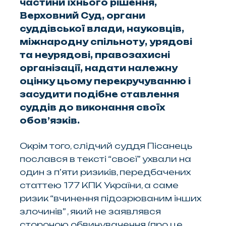
частини їхнього рішення,
Верховний Суд, органи
суддівської влади, науковців,
міжнародну спільноту, урядові
та неурядові, правозахисні
організації, надати належну
оцінку цьому перекручуванню і
засудити подібне ставлення
суддів до виконання своїх
обов’язків.
Окрім того, слідчий суддя Пісанець
послався в тексті “своєї” ухвали на
один з п’яти ризиків, передбачених
статтею 177 КПК України, а саме
ризик “вчинення підозрюваним інших
злочинів” , який не заявлявся
стороною обвинувачення (про це