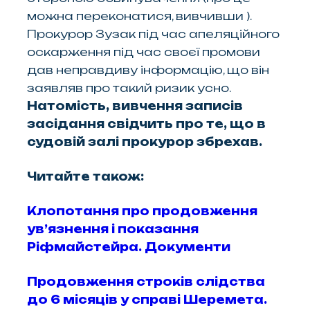
можна переконатися, вивчивши
).
Прокурор Зузак під час апеляційного
оскарження під час своєї промови
дав неправдиву інформацію, що він
заявляв про такий ризик усно.
Натомість, вивчення записів
засідання свідчить про те, що в
судовій залі прокурор
збрехав.
Читайте також:
Клопотання про продовження
ув’язнення і показання
Ріфмайстейра. Документи
Продовження строків слідства
до 6 місяців у справі Шеремета.