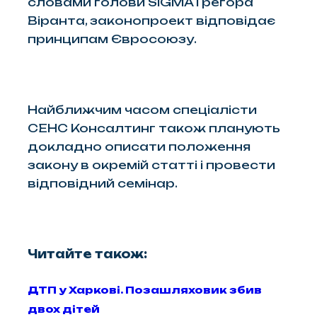
словами голови SIGMA Грегора
Віранта, законопроект відповідає
принципам Євросоюзу.
Найближчим часом спеціалісти
СЕНС Консалтинг також планують
докладно описати положення
закону в окремій статті і провести
відповідний семінар.
Читайте також:
ДТП у Харкові. Позашляховик збив
двох дітей