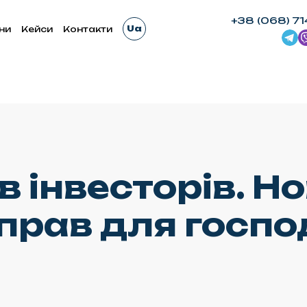
+38 (068) 71
Ua
ни
Кейси
Контакти
в інвесторів. Н
справ для госп