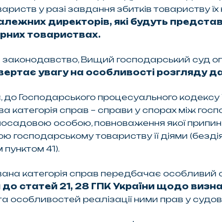
ариств у разі завдання збитків товариству їх
лежних директорів, які будуть представ
ерних товариствах.
юче законодавство, Вищий господарський суд 
звертає увагу на особливості розгляду да
, до Господарського процесуального кодексу 
а категорія справ – справи у спорах між гос
осадовою особою, повноваження якої припинен
 господарському товариству її діями (бездія
 пунктом 41).
ана категорія справ передбачає особливий 
 до статей 21, 28 ГПК України щодо визнач
в та особливостей реалізації ними прав у судо