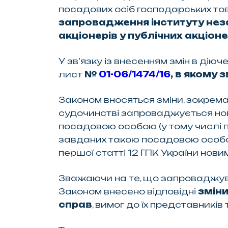
посадових осіб господарських тов
запровадження інституту неза
акціонерів у публічних акціон
У зв’язку із внесенням змін в ді
лист
№
01-06/1474/16
, в якому 
Законом вносяться зміни, зокрема
судочинстві запроваджується нов
посадовою особою (у тому числі п
завданих такою посадовою особою
першої статті 12 ГПК України новим
Зважаючи на те, що запроваджув
Законом внесено відповідні
зміни
справ
, вимог до їх представникі