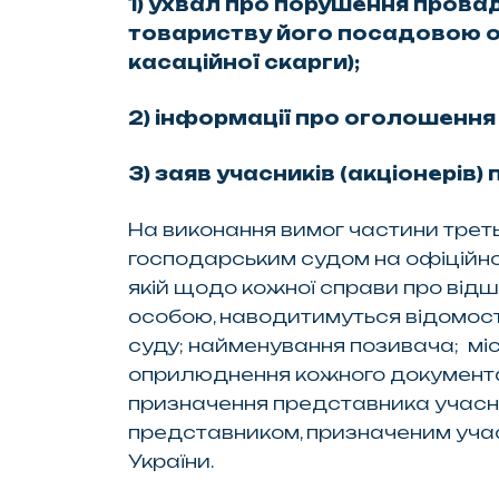
1) ухвал про порушення прова
товариству його посадовою о
касаційної скарги);
2) інформації про оголошення
3) заяв учасників (акціонерів
На виконання вимог частини треть
господарським судом на офіційном
якій щодо кожної справи про від
особою, наводитимуться відомост
суду; найменування позивача; мі
оприлюднення кожного документа;
призначення представника учасн
представником, призначеним учас
України.