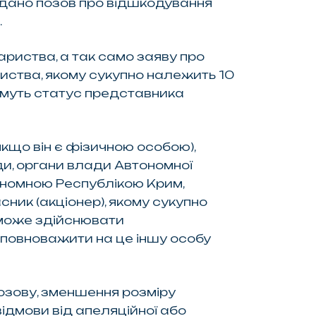
подано позов про відшкодування
.
ариства, а так само заяву про
иства, якому сукупно належить 10
тимуть статус представника
що він є фізичною особою),
ди, органи влади Автономної
ономною Республікою Крим,
ник (акціонер), якому сукупно
, може здійснювати
 уповноважити на це іншу особу
озову, зменшення розміру
відмови від апеляційної або