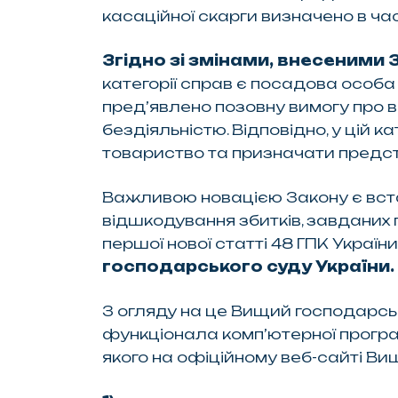
касаційної скарги визначено в част
Згідно зі змінами, внесеними 
категорії справ є посадова особа 
пред’явлено позовну вимогу про в
бездіяльністю. Відповідно, у цій
товариство та призначати предста
Важливою новацією Закону є вст
відшкодування збитків, завданих
першої нової статті 48 ГПК Укра
господарського суду України.
З огляду на це Вищий господарсь
функціонала комп’ютерної прогр
якого на офіційному веб-сайті В