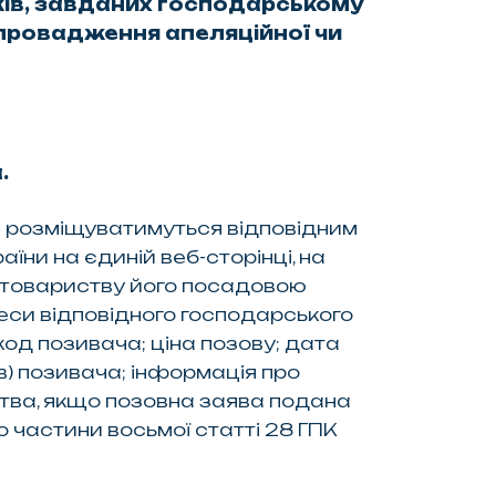
ків, завданих господарському
провадження апеляційної чи
.
ти розміщуватимуться відповідним
ни на єдиній веб-сторінці, на
у товариству його посадовою
си відповідного господарського
од позивача; ціна позову; дата
) позивача; інформація про
тва, якщо позовна заява подана
 частини восьмої статті 28 ГПК