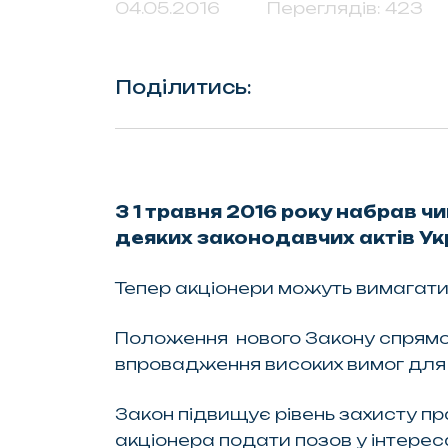
04.05.2016
Переглядів: 423
Поділитись:
З 1 травня 2016 року набрав чи
деяких законодавчих актів Ук
Тепер акціонери можуть вимагати 
Положення нового Закону спрямов
впровадження високих вимог для п
Закон підвищує рівень захисту пр
акціонера подати позов у інтере