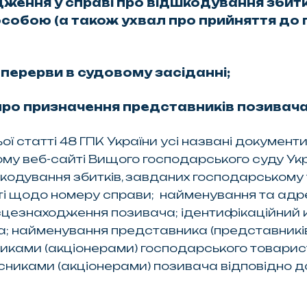
дження у справі про відшкодування збит
собою (а також ухвал про прийняття до 
 перерви в судовому засіданні;
) про призначення представників позивача
ої статті 48 ГПК України усі названі докумен
у веб-сайті Вищого господарського суду Украї
шкодування збитків, завданих господарськом
і щодо номеру справи; найменування та адре
сцезнаходження позивача; ідентифікаційний к
 найменування представника (представників
иками (акціонерами) господарського товарис
никами (акціонерами) позивача відповідно до