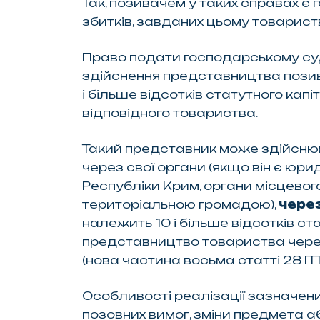
Так, позивачем у таких справах є
збитків, завданих цьому товариств
Право подати господарському суду
здійснення представництва позив
і більше відсотків статутного кап
відповідного товариства.
Такий представник може здійснюв
через свої органи (якщо він є юр
Республіки Крим, органи місцево
територіальною громадою),
через
належить 10 і більше відсотків ст
представництво товариства через 
(нова частина восьма статті 28 ГП
Особливості реалізації зазначен
позовних вимог, зміни предмета аб