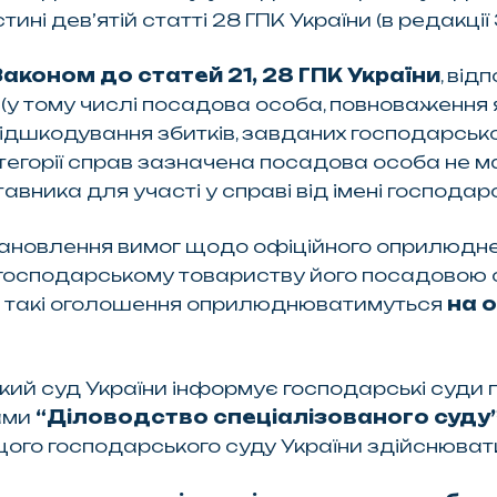
ині дев’ятій статті 28 ГПК України (в редакції 
Законом до статей 21, 28 ГПК України
, ві
(у тому числі посадова особа, повноваження як
ідшкодування збитків, завданих господарськом
 категорії справ зазначена посадова особа не
вника для участі у справі від імені господар
ановлення вимог щодо офіційного оприлюдне
 господарському товариству його посадовою 
їни такі оголошення оприлюднюватимуться
на 
кий суд України інформує господарські суди
ами
“Діловодство спеціалізованого суду
ищого господарського суду України здійснюва