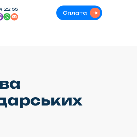
4 22 55
Оплата
ова
одарських