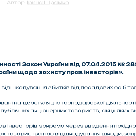
Автор:
Ірина Шрамко
нності Закон України від 07.04.2015 № 289
раїни щодо захисту прав інвесторів».
відшкодування збитків від посадових осіб тов
ані на дерегуляцію господарської діяльності
ублічних акціонерних товариств, акції яких в
ав інвесторів, зокрема через введення похідн
сах товариства про відшкодування шкоди, за