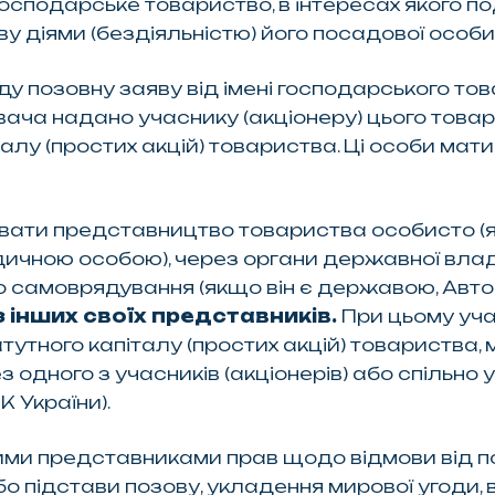
 господарське товариство, в інтересах якого 
у діями (бездіяльністю) його посадової особи
 позовну заяву від імені господарського тов
ача надано учаснику (акціонеру) цього товар
італу (простих акцій) товариства. Ці особи ма
ати представництво товариства особисто (як
идичною особою), через органи державної вла
го самоврядування (якщо він є державою, Авт
 інших своїх представників.
При цьому учас
атутного капіталу (простих акцій) товариства
одного з учасників (акціонерів) або спільно
К України).
ими представниками прав щодо відмови від п
о підстави позову, укладення мирової угоди, 