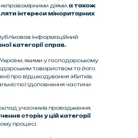
 неправомірними діями,
а також
ляти інтереси міноритарних
опубліковав інформаційний
ної категорії справ.
України, якими у господарському
подарським товариством та його
і) про відшкодування збитків,
льністю) (доповнення частини
склад учасників провадження,
ення сторін у цій категорії
вому процесі.