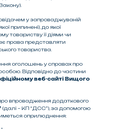
Закону).
дповідачем у запроваджуваній
ої припинені), до якої
у товариству її діями чи
 має права представляти
ського товариства.
ння оголошень у справах про
особою. Відповідно до частини
офіційному веб-сайті Вищого
 про впровадження додаткового
”
(далі – КП “ДСС”), за допомогою
тиметься оприлюднення: