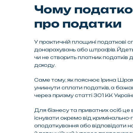
Чому податко
про податки
У практичній площині податкові с
донарахувань або штрафів. Йдетьс
чи не створить платник податків
доходу.
Саме тому, як пояснює Ірина Шра
уникнути сплати податків, а бажа
через призму статті 301 КК Україн
Для бізнесу та приватних осіб це
існувати окремо від кримінально-
оподаткування або відповідати на