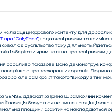
міналізації цифрового контенту для доросли
 про “OnlyFans”
, податкові ризики та кримін
и схвалює суспільство таку діяльність. Йдеть
ів і зберігати кримінально-правові ризики дл
ня особливо показове. Воно демонструє конф
 поведінкою правоохоронних органів. Людина
розоро, але сам факт такого “виходу з тіні” м
а SENSE, адвокатка Ірина Шрамко, чий комент
Її позиція базується не лише на оцінці закон
имінальна площини фактично накладаються од