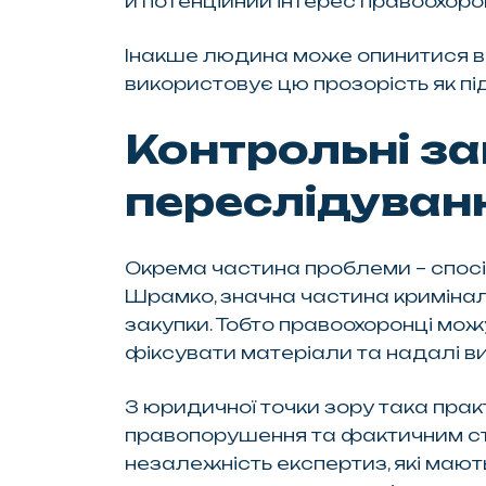
й потенційний інтерес правоохорон
Інакше людина може опинитися в си
використовує цю прозорість як пі
Контрольні за
переслідуван
Окрема частина проблеми – спосі
Шрамко, значна частина криміналь
закупки. Тобто правоохоронці мо
фіксувати матеріали та надалі ви
З юридичної точки зору така прак
правопорушення та фактичним стим
незалежність експертиз, які мают