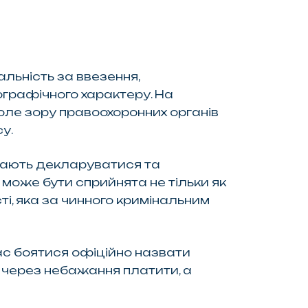
льність за ввезення,
ографічного характеру. На
оле зору правоохоронних органів
у.
мають декларуватися та
може бути сприйнята не тільки як
і, яка за чинного кримінальним
ас боятися офіційно назвати
е через небажання платити, а