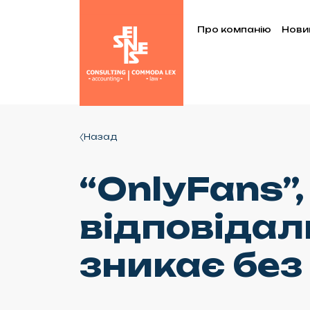
Про компанію
Нови
Назад
“OnlyFans”
відповідал
зникає без