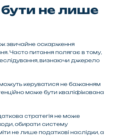
бути не лише
 ніж звичайне оскарження
я. Часто питання полягає в тому,
ереслідування, визнаючи джерело
, можуть керуватися не бажанням
отенційно може бути кваліфікована
одаткова стратегія не може
оходи, обирати систему
іти не лише податкові наслідки, а