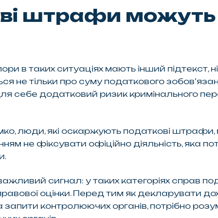
ві штрафи можуть 
пори в таких ситуаціях мають інший підтекст,
я не тільки про суму податкового зобов’язанн
 для себе додатковий ризик кримінального п
мко, люди, які оскаржують податкові штрафи
нням не фіксувати офіційно діяльність, яка п
и.
 важливий сигнал: у таких категоріях справ п
правової оцінки. Перед тим як декларувати д
 запити контролюючих органів, потрібно розум