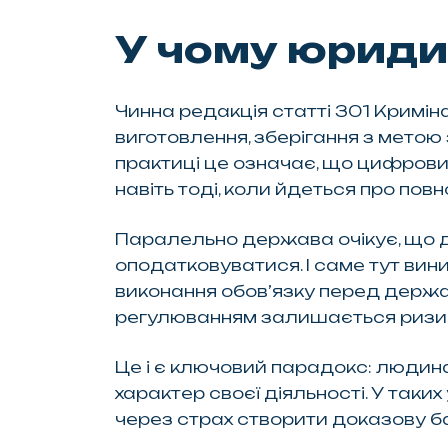
У чому юридич
Чинна редакція статті 301 Кримін
виготовлення, зберігання з метою
практиці це означає, що цифрови
навіть тоді, коли йдеться про повно
Паралельно держава очікує, що 
оподатковуватися. І саме тут вин
виконання обов’язку перед держав
регулюванням залишається ризи
Це і є ключовий парадокс: людина
характер своєї діяльності. У таки
через страх створити доказову ба