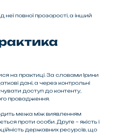
 неї повної прозорості, а інший
практика
ся на практиці. За словами Ірини
кові дані, а через контрольні
чувати доступ до контенту,
ого провадження.
ходить межа між виявленням
ся проти особи. Друге – якість і
рційність державних ресурсів, що