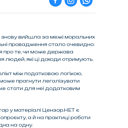
х знову вийшла за межі моральних
альні провадження стало очевидно:
ся про те, чи може держава
я людей, які ці доходи отримують.
лікт між податковою логікою,
 може прагнути легалізувати
оже стати для неї додатковим
ар у матеріалі Цензор.НЕТ є
опроєкту, а й на практиці роботи
на на одну.