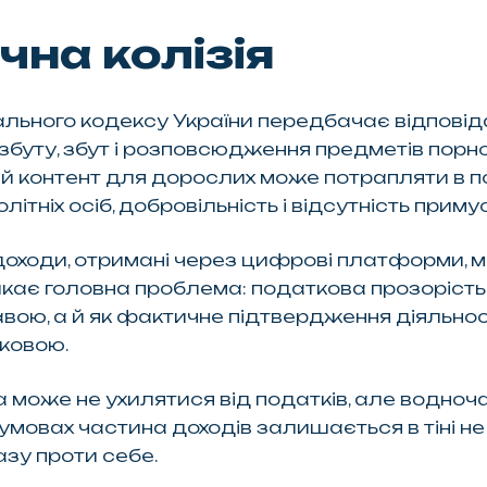
на колізія
ального кодексу України передбачає відповіда
 збуту, збут і розповсюдження предметів порн
й контент для дорослих може потрапляти в п
літніх осіб, добровільність і відсутність примус
доходи, отримані через цифрові платформи, 
икає головна проблема: податкова прозорість 
ою, а й як фактичне підтвердження діяльност
ковою.
 може не ухилятися від податків, але водноч
х умовах частина доходів залишається в тіні н
зу проти себе.