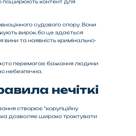
бо поширюють контент для
вноцінного судового спору. Вони
жують вирок, бо це здається
вини та наявність кримінально-
 Часто перемагає бажання людини
но небезпечна.
равила нечіткі
вання створює “корупційну
, яка дозволяє широко трактувати