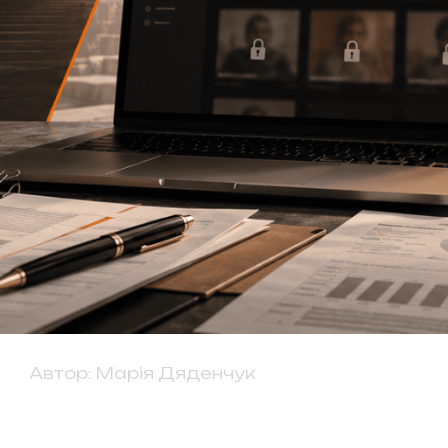
Автор:
Марія Дяденчук