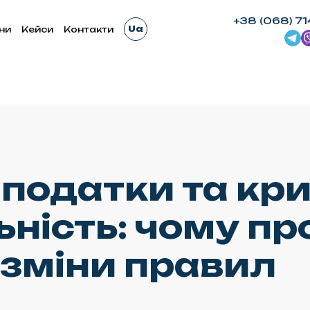
+38 (068) 71
Ua
ни
Кейси
Контакти
, податки та кр
ьність: чому п
 зміни правил