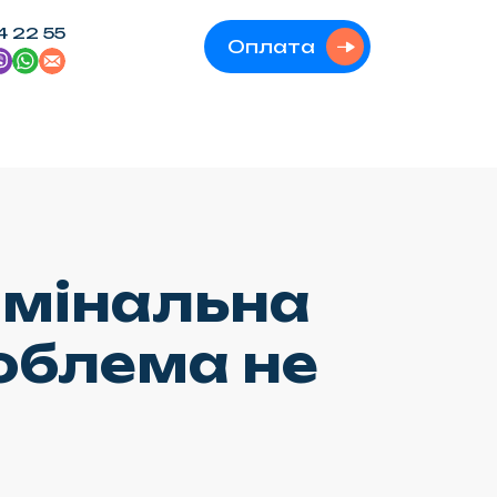
4 22 55
Оплата
имінальна
роблема не