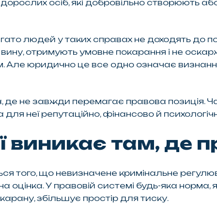
дорослих осіб, які добровільно створюють а
ато людей у таких справах не доходять до по
вину, отримують умовне покарання і не оскар
 Але юридично це все одно означає визнання 
, де не завжди перемагає правова позиція.
а для неї репутаційно, фінансово й психологіч
ї виникає там, де п
ься того, що невизначене кримінальне регулю
на оцінка. У правовій системі будь-яка норма
карану, збільшує простір для тиску.