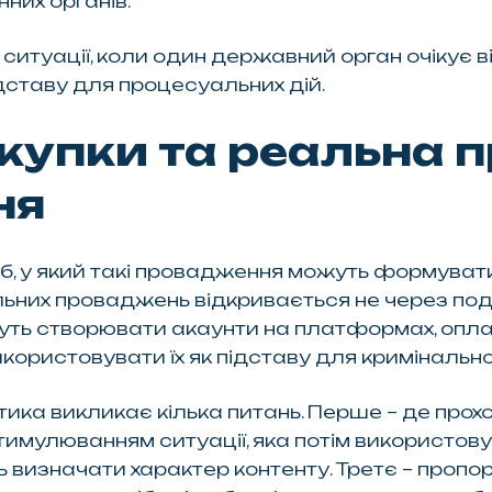
них органів.
туації, коли один державний орган очікує від
дставу для процесуальних дій.
купки та реальна 
ня
б, у який такі провадження можуть формувати
них проваджень відкривається не через подат
жуть створювати акаунти на платформах, опла
користовувати їх як підставу для кримінальн
тика викликає кілька питань. Перше – де про
улюванням ситуації, яка потім використовуєть
ь визначати характер контенту. Третє – пропо