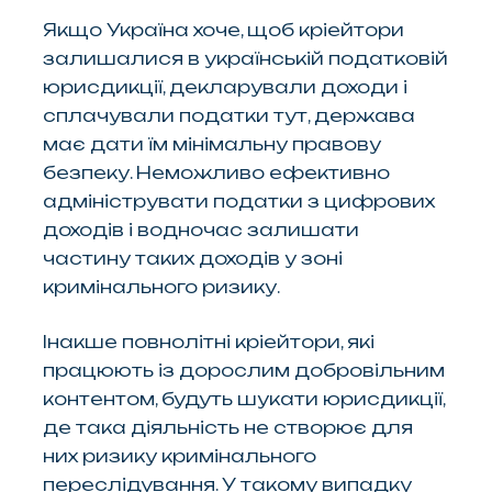
Якщо Україна хоче, щоб кріейтори
залишалися в українській податковій
юрисдикції, декларували доходи і
сплачували податки тут, держава
має дати їм мінімальну правову
безпеку. Неможливо ефективно
адмініструвати податки з цифрових
доходів і водночас залишати
частину таких доходів у зоні
кримінального ризику.
Інакше повнолітні кріейтори, які
працюють із дорослим добровільним
контентом, будуть шукати юрисдикції,
де така діяльність не створює для
них ризику кримінального
переслідування. У такому випадку