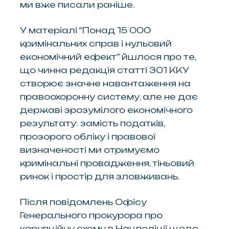
ми вже писали раніше.
У матеріалі “Понад 15 000
кримінальних справ і нульовий
економічний ефект” йшлося про те,
що чинна редакція статті 301 ККУ
створює значне навантаження на
правоохоронну систему, але не дає
державі зрозумілого економічного
результату: замість податків,
прозорого обліку і правової
визначеності ми отримуємо
кримінальні провадження, тіньовий
ринок і простір для зловживань.
Після повідомлень Офісу
Генерального прокурора про
корупційну схему в Нацполіції щодо