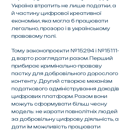
Україна втратить не лише податки, а
й частину цифрової креативної
економіки, яка могла б працювати
легально, прозоро і в українському
правовому полі.
Тому законопроєкти №15294 і №15111-
д варто розглядати разом. Перший
прибирає кримінально-правову
пастку для добровільного дорослого
контенту. Другий створює механізм
податкового адміністрування доходів
цифрових платформ. Разом вони
можуть сформувати більш чесну
модель: не карати повнолітніх людей
за добровільну цифрову діяльність, а
дати їм можливість працювати