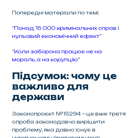
Попередні матеріали по темі:
“
Понад 15 000 кримінальних справ і
нульовий економічний ефект
”
“
Коли заборона працює не на
мораль, а на корупцію
”
Підсумок: чому це
важливо для
держави
Законопроєкт №15294 – це вже третя
спроба законодавчо вирішити
проблему, яка давно існує в
українському правовому полі.