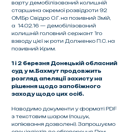
варту демобілізований колишній
старшина окремої розвідроти 92
ОМБр Свідро О.Г. на позивний Змій,
а 14.02.16 — демобілізований
колишній головний сержант 1го
взводу цієї ж роти Долженко П.С. на
позивний Крим.
1 і 2 березня Донецькій обласний
суд у м.Бахмут продовжить
розгляд апеляції захисту на
рішення щодо запобіжного
заходу щодо цих осіб.
Наводимо документи у форматі PDF
з текстовим шаром (пошук,
копіювання дозволені). Запрошуємо
спеціалістів до обговорення. При