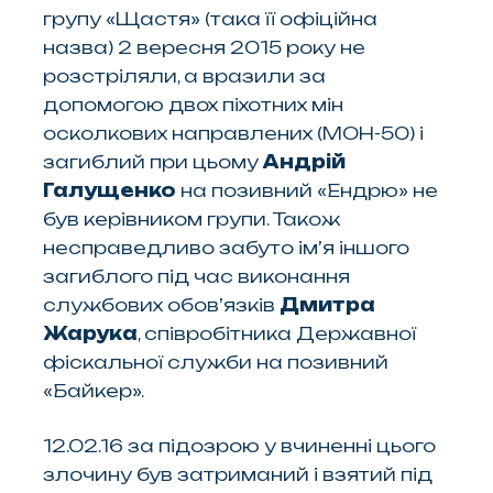
групу «Щастя» (така її офіційна
назва) 2 вересня 2015 року не
розстріляли, а вразили за
допомогою двох піхотних мін
осколкових направлених (МОН-50) і
загиблий при цьому
Андрій
Галущенко
на позивний «Ендрю» не
був керівником групи. Також
несправедливо забуто ім’я іншого
загиблого під час виконання
службових обов’язків
Дмитра
Жарука
, співробітника Державної
фіскальної служби на позивний
«Байкер».
12.02.16 за підозрою у вчиненні цього
злочину був затриманий і взятий під