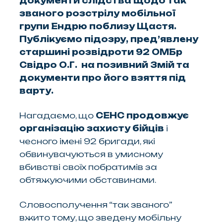
документи слідства щодо так
званого розстрілу мобільної
групи Ендрю поблизу Щастя.
Публікуємо підозру, пред’явлену
старшині розвідроти 92 ОМБр
Свідро О.Г. на позивний Змій та
документи про його взяття під
варту.
Нагадаємо, що
СЕНС продовжує
організацію захисту бійців
і
чесного імені 92 бригади, які
обвинувачуються в умисному
вбивстві своїх побратимів за
обтяжуючими обставинами.
Словосполучення “так званого”
вжито тому, що зведену мобільну