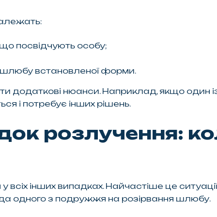
належать:
 що посвідчують особу;
я шлюбу встановленої форми.
ти додаткові нюанси. Наприклад, якщо один 
я і потребує інших рішень.
ок розлучення: кол
 всіх інших випадках. Найчастіше це ситуації,
года одного з подружжя на розірвання шлюбу.