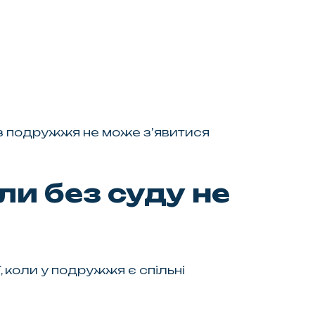
із подружжя не може з’явитися
и без суду не
 коли у подружжя є спільні