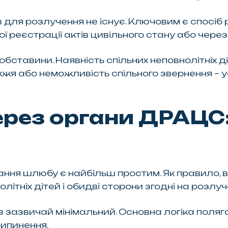
для розлучення не існує. Ключовим є спосіб р
реєстрації актів цивільного стану або через
бставини. Наявність спільних неповнолітніх д
жя або неможливість спільного звернення – ус
ерез органи ДРАЦС:
ння шлюбу є найбільш простим. Як правило, в
ітніх дітей і обидві сторони згодні на розлуч
ів зазвичай мінімальний. Основна логіка поля
рипинення.