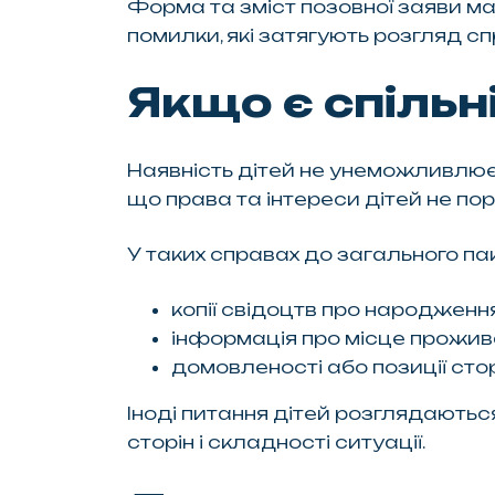
Форма та зміст позовної заяви м
помилки, які затягують розгляд сп
Якщо є спільні
Наявність дітей не унеможливлює
що права та інтереси дітей не по
У таких справах до загального п
копії свідоцтв про народження
інформація про місце прожива
домовленості або позиції стор
Іноді питання дітей розглядаються
сторін і складності ситуації.