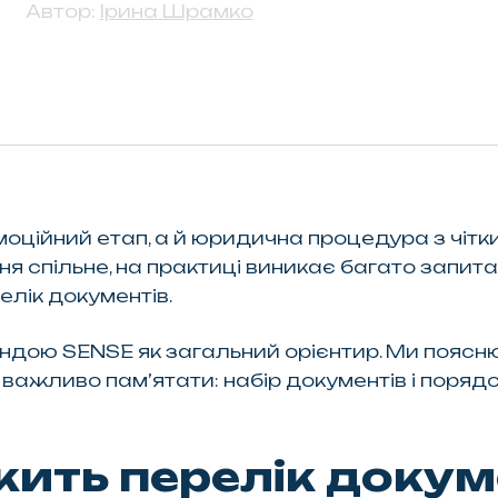
Автор:
Ірина Шрамко
оційний етап, а й юридична процедура з чітк
я спільне, на практиці виникає багато запитан
елік документів.
ндою SENSE як загальний орієнтир. Ми поясню
ажливо пам’ятати: набір документів і порядо
жить перелік докум