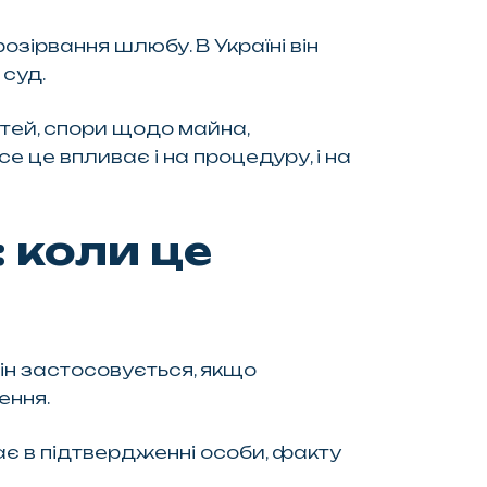
озірвання шлюбу. В Україні він
 суд.
ітей, спори щодо майна,
е це впливає і на процедуру, і на
 коли це
ін застосовується, якщо
ення.
гає в підтвердженні особи, факту