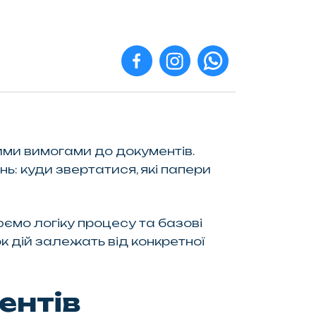
ими вимогами до документів.
ь: куди звертатися, які папери
ємо логіку процесу та базові
к дій залежать від конкретної
ентів