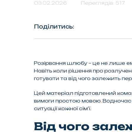
03.02.2026
Переглядів: 517
Поділитись:
Розірвання шлюбу – це не лише ем
Навіть коли рішення про розлученн
готувати та від чого залежить пер
Цей матеріал підготовлений кома
вимоги простою мовою. Водночас в
ситуації кожної сім’ї.
Від чого зале