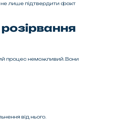
о не лише підтвердити факт
 розірвання
вий процес неможливий. Вони
нення від нього.