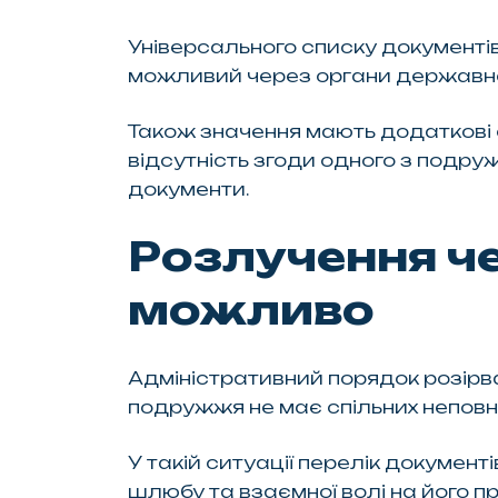
Універсального списку документів 
можливий через органи державної 
Також значення мають додаткові о
відсутність згоди одного з подруж
документи.
Розлучення ч
можливо
Адміністративний порядок розірва
подружжя не має спільних неповнол
У такій ситуації перелік документ
шлюбу та взаємної волі на його п