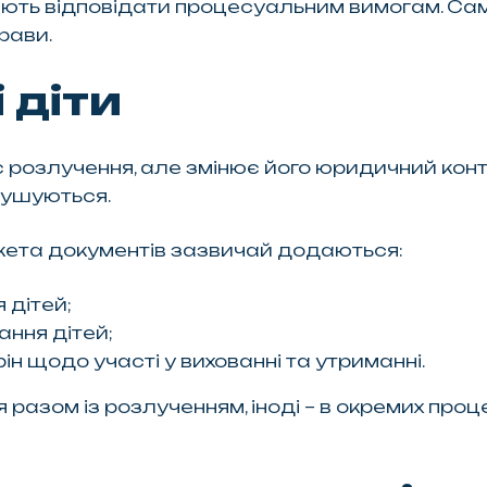
ають відповідати процесуальним вимогам. Сам
рави.
 діти
 розлучення, але змінює його юридичний конт
рушуються.
акета документів зазвичай додаються:
 дітей;
ння дітей;
ін щодо участі у вихованні та утриманні.
 разом із розлученням, іноді – в окремих проц