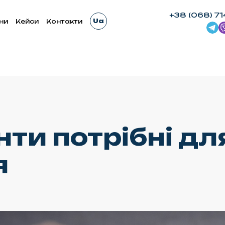
+38 (068) 71
Ua
ни
Кейси
Контакти
нти потрібні дл
я