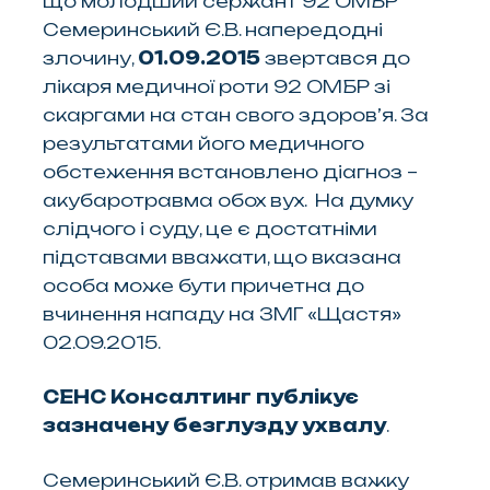
що молодший сержант 92 ОМБР
Семеринський Є.В. напередодні
злочину,
01.09.2015
звертався до
лікаря медичної роти 92 ОМБР зі
скаргами на стан свого здоров’я. За
результатами його медичного
обстеження встановлено діагноз –
акубаротравма обох вух. На думку
слідчого і суду, це є достатніми
підставами вважати, що вказана
особа може бути причетна до
вчинення нападу на ЗМГ «Щастя»
02.09.2015.
СЕНС Консалтинг публікує
зазначену безглузду ухвалу
.
Семеринський Є.В. отримав важку