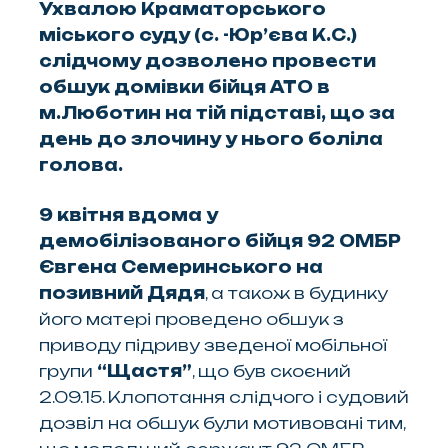
Ухвалою Краматорського
міського суду (с. -Юр’єва К.С.)
слідчому дозволено провести
обшук домівки бійця АТО в
м.Люботин на тій підставі, що за
день до злочину у нього боліла
голова.
9 квітня вдома у
демобілізованого бійця 92 ОМБР
Євгена Семеринського на
позивний Дядя
, а також в будинку
його матері проведено обшук з
приводу підриву зведеної мобільної
групи
“Щастя”
, що був скоєний
2.09.15. Клопотання слідчого і судовий
дозвіл на обшук були мотивовані тим,