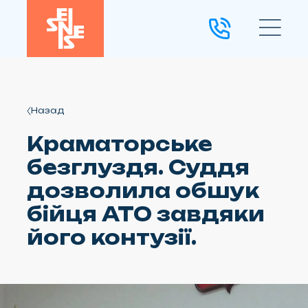
Назад
Краматорське
безглуздя. Суддя
дозволила обшук
бійця АТО завдяки
його контузії.